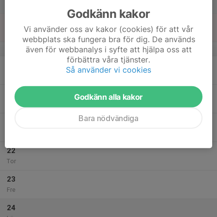
Lör
Godkänn kakor
18
Vi använder oss av kakor (cookies) för att vår
Sön
webbplats ska fungera bra för dig. De används
även för webbanalys i syfte att hjälpa oss att
v.43
förbättra våra tjänster.
19
Så använder vi cookies
Mån
20
Godkänn alla kakor
Tis
Bara nödvändiga
21
Ons
22
Tor
23
Fre
24