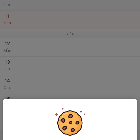
Lör
11
Sön
v.42
12
Mån
13
Tis
14
Ons
15
Tor
16
Fre
17