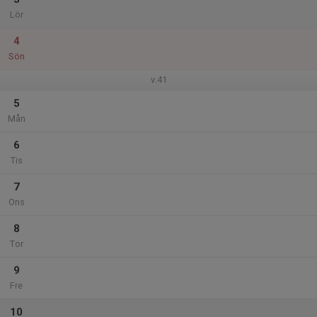
Lör
4
Sön
v.41
5
Mån
6
Tis
7
Ons
8
Tor
9
Fre
10