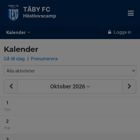
TÄBY FC
Höstlovscamp
Logga in
Kalender
Kalender
Gå till idag
|
Prenumerera
Oktober 2026
1
Tor
2
Fre
3