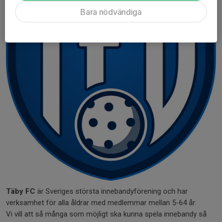
Bara nödvändiga
Täby FC
är Sveriges största innebandyförening och har
verksamhet för alla åldrar med medlemmar mellan 5-64 år.
Vi vill att så många som möjligt ska kunna spela innebandy så