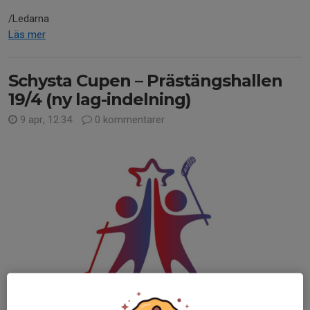
/Ledarna
Läs mer
Schysta Cupen – Prästängshallen
19/4 (ny lag-indelning)
9 apr, 12:34
0 kommentarer