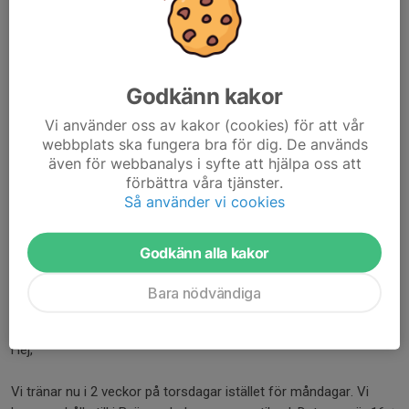
Schyssta Cupen – Prästängshallen 19/4
Godkänn kakor
Plats:
Prästängshallen (Sigtuna)
Vi använder oss av kakor (cookies) för att vår
webbplats ska fungera bra för dig. De används
Samling 13:15. Meddela oss om ert barn inte är anmält eller inte
även för webbanalys i syfte att hjälpa oss att
kan komma eller blir sjuk innan cupen. Barnen behöver ha
förbättra våra tjänster.
vattenflaska och vara klädda...
Så använder vi cookies
Läs mer
Godkänn alla kakor
Träning i Byängsskolans
gymanstiksal 16 + 23 april
Bara nödvändiga
2 apr, 15:38
0 kommentarer
Hej,
Vi tränar nu i 2 veckor på torsdagar istället för måndagar. Vi