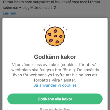
första insats som sargvakter ni fick också vara med i första
raden när vi slog Malmö med 9-2....
Läs mer
Inför höstsäsongen
19 aug 2025
0 kommentarer
Hej på er,
Ber om ursäkt för en lång text, men vi valde att ta det denna väg
Godkänn kakor
istället för ett Teamsmöte :)
Vi använder oss av kakor (cookies) för att vår
webbplats ska fungera bra för dig. De används
Ikväll är det äntligen dags att kicka igång höstsäsongen och vi
även för webbanalys i syfte att hjälpa oss att
hoppas spelarna är lika taggade som oss tränare!
förbättra våra tjänster.
Läs mer
Så använder vi cookies
Ingen träning 16/5
Godkänn alla kakor
15 maj 2025
0 kommentarer
Bara nödvändiga