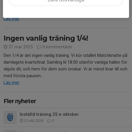
Med anledning att det är skoldisco för 4’orna på Rösjöskolan så
ställer vi in fredagens träning.
Läs mer
Ingen vanlig träning 1/4!
31 mar 2025
0 kommentarer
Den 1/4 är det ingen vanlig träning. Vi kör istället Matchknatte på
damlagets kvartsfinal. Samling kl 18:00 utanför vanliga hallen för
skjuts dit, och hem för dem som önskar. Vi är minst kvar till och
med första pausen...
Läs mer
Fler nyheter
Inställd träning 25:e oktober
25 okt 2024
0