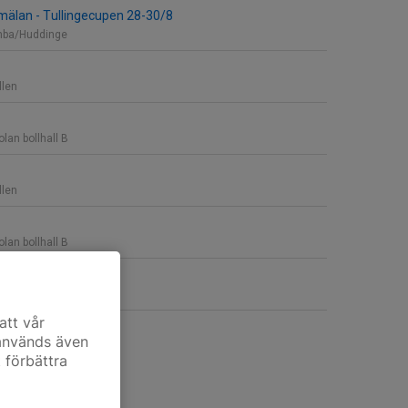
mälan - Tullingecupen 28-30/8
mba/Huddinge
llen
lan bollhall B
llen
lan bollhall B
llen
att vår
 används även
t förbättra