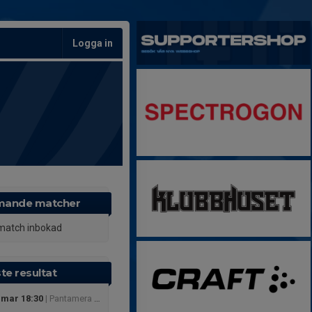
Logga in
ande matcher
match inbokad
te resultat
 mar 18:30
| Pantamera Pojkar 2011 C Vår 2