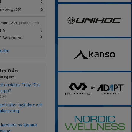
1
2
iebergs SK
6
 mar 12:30
| Pantamera Pojkar 2011 A Vår 3
1
A
3
 Sollentuna
5
sultat
er från
ningen
 bli en del av Täby FC:s
grupp?
8:24
et söker lagledare och
alansvarig
 Jernberg ny tränare
mlaget