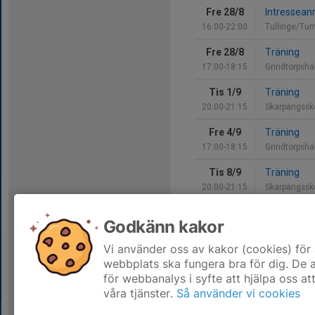
Fre 28/8
Intressean
16:00-22:00
Tullinge/Tu
Fre 28/8
Träning
17:00-18:15
Grindtorpsha
Tis 1/9
Träning
20:00-21:15
Skarpängssko
Fre 4/9
Träning
17:00-18:15
Grindtorpsha
Tis 8/9
Träning
20:00-21:15
Skarpängssko
Fre 11/9
Träning
Godkänn kakor
17:00-18:15
Grindtorpsha
Vi använder oss av kakor (cookies) för 
Hela kalendern
webbplats ska fungera bra för dig. De
för webbanalys i syfte att hjälpa oss at
våra tjänster.
Så använder vi cookies