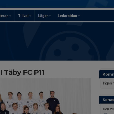
teran
Tillval
Läger
Ledarsidan
l Täby FC P11
Komm
Ingen 
Senas
Sön 29