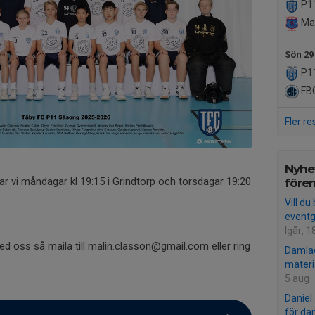
P1
Mar
Sön 29
P1
FBC
Fler re
Nyhet
 vi måndagar kl 19:15 i Grindtorp och torsdagar 19:20
före
Vill du
event
Igår, 1
ed oss så maila till malin.classon@gmail.com eller ring
Damlag
materi
5 aug
Daniel
för da