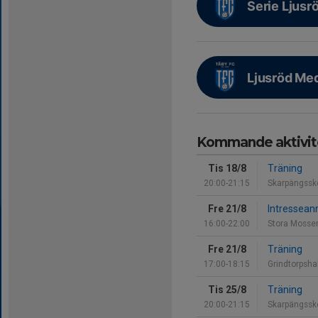
Serie Ljusr
Ljusröd Med
Kommande aktivit
Tis 18/8
Träning
20:00-21:15
Skarpängssko
Fre 21/8
Intressean
16:00-22:00
Stora Mosse
Fre 21/8
Träning
17:00-18:15
Grindtorpsha
Tis 25/8
Träning
20:00-21:15
Skarpängssko