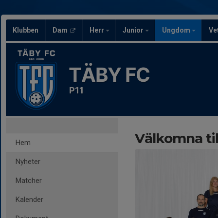
Klubben
Dam
Herr
Junior
Ungdom
Ve
TÄBY FC
P11
Välkomna til
Hem
Nyheter
Matcher
Kalender