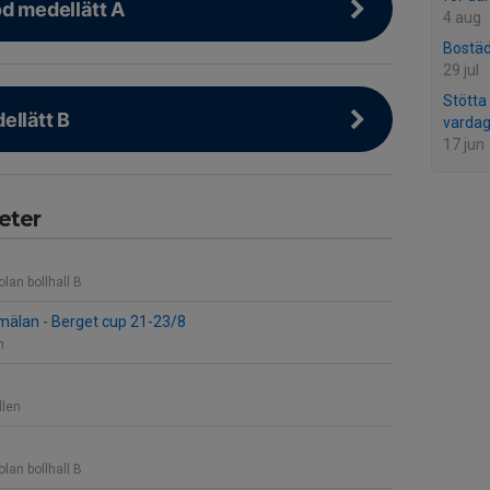
öd medellätt A
4 aug
Bostäd
29 jul
Stötta
ellätt B
varda
17 jun
eter
lan bollhall B
mälan - Berget cup 21-23/8
n
llen
lan bollhall B