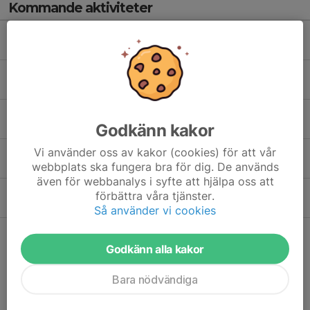
Kommande aktiviteter
Ons 19/8
Träning
17:00-18:00
Tibblehallen, hall 1
Ons 26/8
Träning
17:00-18:00
Tibblehallen, hall 1
Ons 2/9
Träning
Godkänn kakor
17:00-18:00
Tibblehallen, hall 1
Vi använder oss av kakor (cookies) för att vår
Ons 9/9
Träning
webbplats ska fungera bra för dig. De används
17:00-18:00
Tibblehallen, hall 1
även för webbanalys i syfte att hjälpa oss att
Ons 16/9
Träning
förbättra våra tjänster.
17:00-18:00
Tibblehallen, hall 1
Så använder vi cookies
Hela kalendern
Godkänn alla kakor
Bara nödvändiga