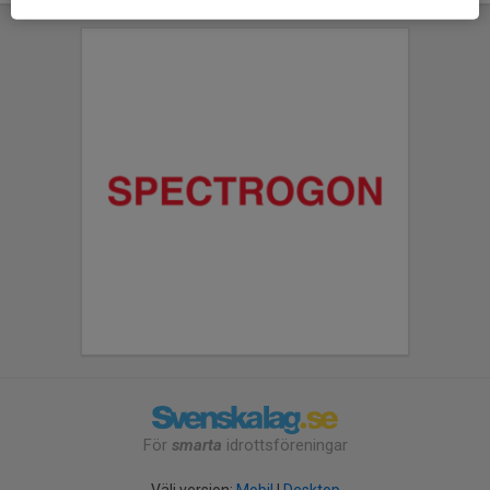
För
smarta
idrottsföreningar