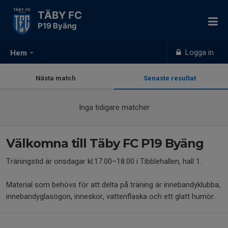
TÄBY FC
P19 Byäng
Logga in
Hem
Nästa match
Senaste resultat
Inga tidigare matcher
Välkomna till Täby FC P19 Byäng
Träningstid är onsdagar kl.17.00–18.00 i Tibblehallen, hall 1.
Material som behövs för att delta på träning är innebandyklubba,
innebandyglasögon, inneskor, vattenflaska och ett glatt humör.