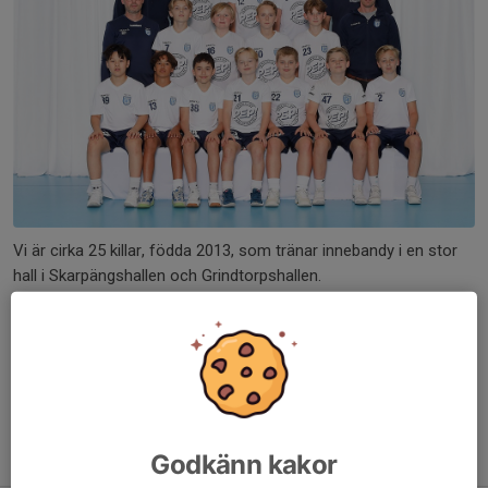
Vi är cirka 25 killar, födda 2013, som tränar innebandy i en stor
hall i Skarpängshallen och Grindtorpshallen.
Träningstider för 2025/26 är tisdagar kl. 18.15-19.30, torsdagar
18.00-19.00 och fredagar kl. 17.00-18.10
Seriespel i tre serier på tre olika nivåer (A, B och C).
Kontakta någon av oss ledare om ni vill börja spela innebandy
med oss.
Godkänn kakor