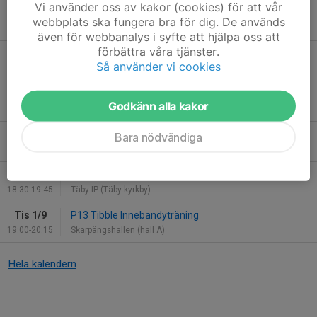
Vi använder oss av kakor (cookies) för att vår
webbplats ska fungera bra för dig. De används
Kommande aktiviteter
även för webbanalys i syfte att hjälpa oss att
förbättra våra tjänster.
Tis 18/8
P13 Tibble Innebandyträning
Så använder vi cookies
19:00-20:15
Skarpängshallen (hall A)
Tor 20/8
P13 Tibble Innebandyträning
Godkänn alla kakor
18:30-19:45
Täby IP (Täby kyrkby)
Tis 25/8
P13 Tibble Innebandyträning
Bara nödvändiga
19:00-20:15
Skarpängshallen (hall A)
Tor 27/8
P13 Tibble Innebandyträning
18:30-19:45
Täby IP (Täby kyrkby)
Tis 1/9
P13 Tibble Innebandyträning
19:00-20:15
Skarpängshallen (hall A)
Hela kalendern