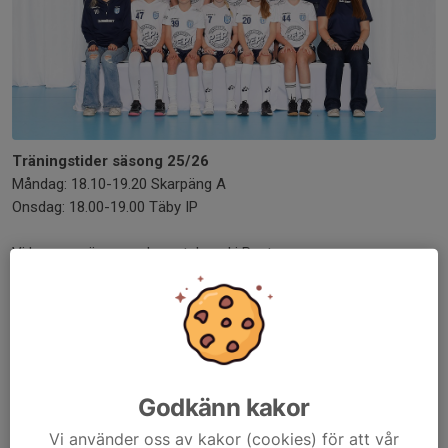
Träningstider säsong 25/26
Måndag: 18.10-19.20 Skarpäng A
Onsdag: 18.00-19.00 Täby IP
Vi kommer även spela matchspel i Pantamera
Material som behövs till träning
Innebandyklubba
Innebandyglasögon
Inomhuskläder
Inneskor
Godkänn kakor
Vattenflaska
Vi använder oss av kakor (cookies) för att vår