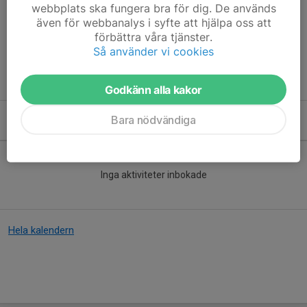
webbplats ska fungera bra för dig. De används
Vill du börja spela med oss?
även för webbanalys i syfte att hjälpa oss att
Kontakta
förbättra våra tjänster.
Lagledare - Alexandra Bühring Sölving
Så använder vi cookies
Tel: 0708 - 95 95 50
Email: alexandra@buhring.se
Godkänn alla kakor
Bara nödvändiga
Kommande aktiviteter
Inga aktiviteter inbokade
Hela kalendern