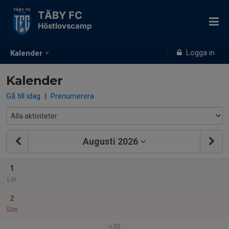
TÄBY FC
Höstlovscamp
Logga in
Kalender
Kalender
Gå till idag
|
Prenumerera
Augusti 2026
1
Lör
2
Sön
v.32