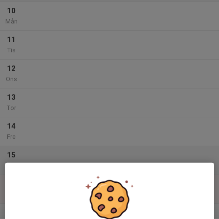
10
Mån
11
Tis
12
Ons
13
Tor
14
Fre
15
Lör
16
Sön
v.34