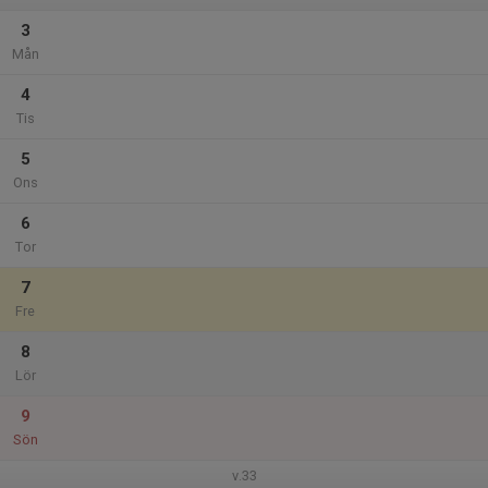
3
Mån
4
Tis
5
Ons
6
Tor
7
Fre
8
Lör
9
Sön
v.33