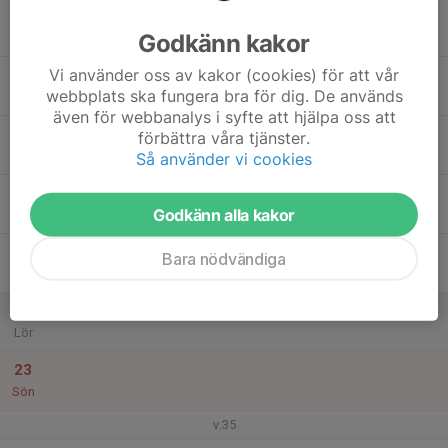
17
Godkänn kakor
Mån
Vi använder oss av kakor (cookies) för att vår
18
webbplats ska fungera bra för dig. De används
Tis
även för webbanalys i syfte att hjälpa oss att
19
förbättra våra tjänster.
Ons
Så använder vi cookies
20
Godkänn alla kakor
Tor
21
Bara nödvändiga
Fre
22
Lör
23
Sön
v.35