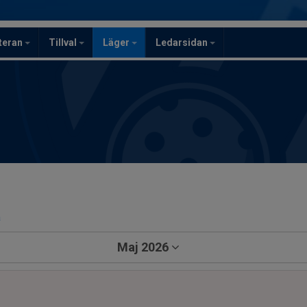
teran
Tillval
Läger
Ledarsidan
a
Maj 2026