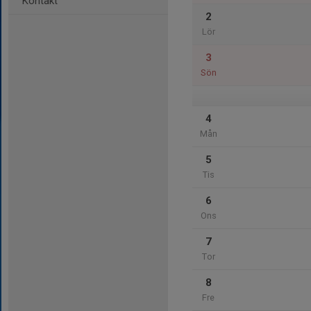
Kontakt
2
Lör
3
Sön
4
Mån
5
Tis
6
Ons
7
Tor
8
Fre