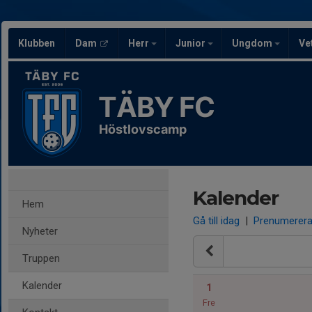
Klubben
Dam
Herr
Junior
Ungdom
Ve
TÄBY FC
Höstlovscamp
Kalender
Hem
Gå till idag
|
Prenumerer
Nyheter
Truppen
Kalender
1
Fre