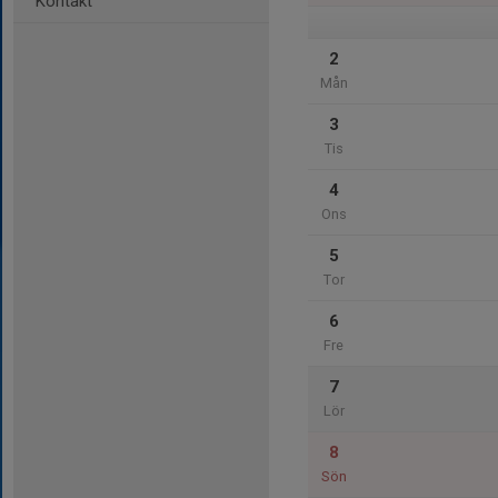
Kontakt
2
Mån
3
Tis
4
Ons
5
Tor
6
Fre
7
Lör
8
Sön