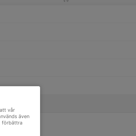
v.9
att vår
 används även
t förbättra