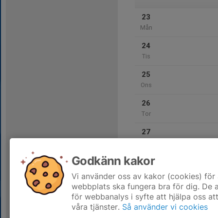
23
Mån
24
Tis
25
Ons
26
Tor
27
Fre
Godkänn kakor
28
Lör
Vi använder oss av kakor (cookies) för 
webbplats ska fungera bra för dig. De
för webbanalys i syfte att hjälpa oss at
våra tjänster.
Så använder vi cookies