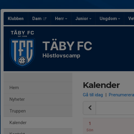
Klubben
Dam
Herr
Junior
Ungdom
Ve
TÄBY FC
Höstlovscamp
Kalender
Hem
Gå till idag
|
Prenumerer
Nyheter
Truppen
Kalender
1
Sön