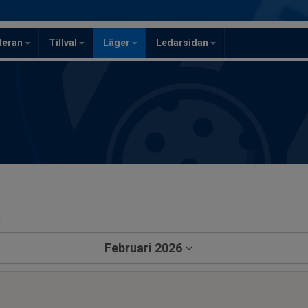
teran
Tillval
Läger
Ledarsidan
a
Februari 2026