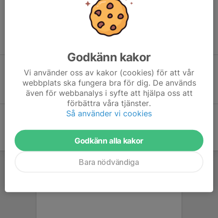
Alla barn får prova på tre tillfällen innan de bestämmer om de vill
fortsätta.
/Moa, Jonas & Andreas
Godkänn kakor
Vi använder oss av kakor (cookies) för att vår
Vill du spela innebandy?
webbplats ska fungera bra för dig. De används
Anmäl dig här!
även för webbanalys i syfte att hjälpa oss att
förbättra våra tjänster.
Så använder vi cookies
Godkänn alla kakor
Bara nödvändiga