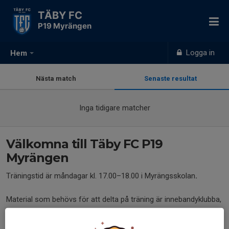
TÄBY FC
P19 Myrängen
Logga in
Hem
Nästa match
Senaste resultat
Inga tidigare matcher
Välkomna till Täby FC P19
Myrängen
Träningstid är måndagar kl. 17.00–18.00 i Myrängsskolan
.
Material som behövs för att delta på träning är innebandyklubba,
innebandyglasögon, inneskor, vattenflaska och ett glatt humör.