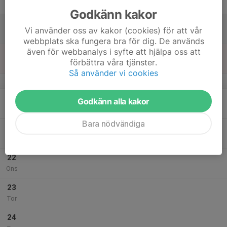
Fre
Godkänn kakor
18
Vi använder oss av kakor (cookies) för att vår
Lör
webbplats ska fungera bra för dig. De används
även för webbanalys i syfte att hjälpa oss att
19
förbättra våra tjänster.
Sön
Så använder vi cookies
v.30
20
Godkänn alla kakor
Mån
Bara nödvändiga
21
Tis
22
Ons
23
Tor
24