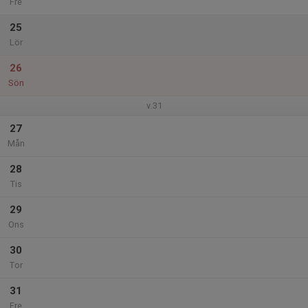
Fre
25
Lör
26
Sön
v.31
27
Mån
28
Tis
29
Ons
30
Tor
31
Fre