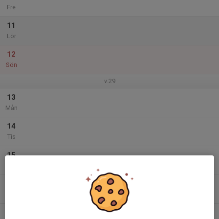
Fre
11
Lör
12
Sön
v.29
13
Mån
14
Tis
15
Ons
16
Tor
17