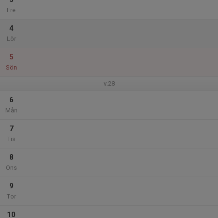
Fre
4
Lör
5
Sön
v.28
6
Mån
7
Tis
8
Ons
9
Tor
10