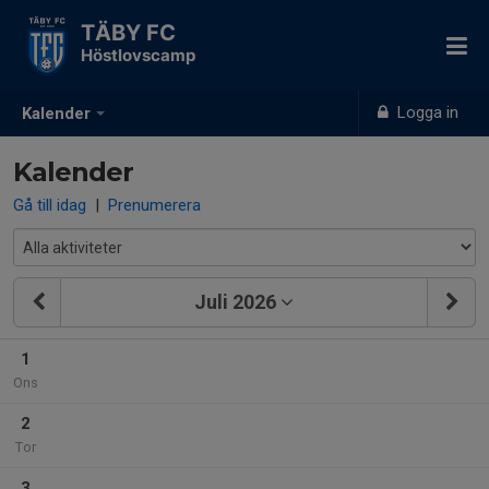
TÄBY FC
Höstlovscamp
Logga in
Kalender
Kalender
Gå till idag
|
Prenumerera
Juli 2026
1
Ons
2
Tor
3