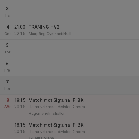
3
Tis
4
21:00
TRÄNING HV2
22:15
Ons
Skarpäng Gymnastikhall
5
Tor
6
Fre
7
Lör
8
18:15
Match mot Sigtuna IF IBK
20:15
Sön
Herrar veteraner division 2 norra
Hägerneholmshallen
18:15
Match mot Sigtuna IF IBK
20:15
Herrar veteraner division 2 norra
K-Rauta Arena