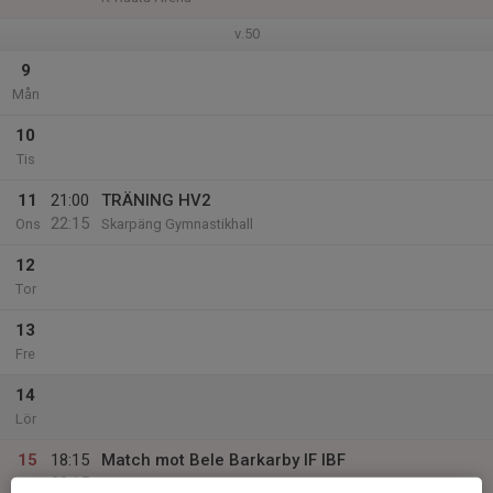
v.50
9
Mån
10
Tis
11
21:00
TRÄNING HV2
22:15
Ons
Skarpäng Gymnastikhall
12
Tor
13
Fre
14
Lör
15
18:15
Match mot Bele Barkarby IF IBF
20:15
Sön
Herrar veteraner division 2 norra