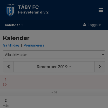
TÄBY FC
Herrveteran div 2
Logga in
Kalender
Kalender
Gå till idag
|
Prenumerera
December 2019
1
Sön
v.49
2
Mån