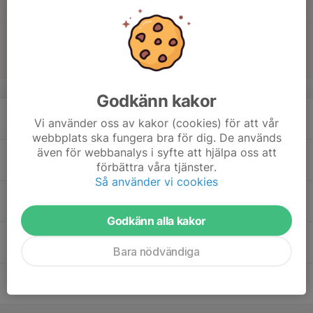
Björkebyhallen
18:15
Match mot Bele Barkarby IF IBF
20:15
Herrar veteraner division 2 norra
Björkebyhallen
v.51
Godkänn kakor
16
Vi använder oss av kakor (cookies) för att vår
Mån
webbplats ska fungera bra för dig. De används
även för webbanalys i syfte att hjälpa oss att
17
förbättra våra tjänster.
Tis
Så använder vi cookies
18
21:00
TRÄNING HV2
22:15
Ons
Skarpäng Gymnastikhall
Godkänn alla kakor
19
Bara nödvändiga
Tor
20
Fre