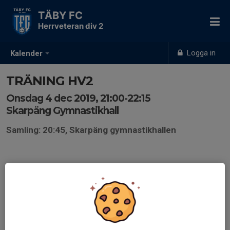
TÄBY FC
Herrveteran div 2
Logga in
Kalender
TRÄNING HV2
Onsdag 4 dec 2019, 21:00-22:15
Skarpäng Gymnastikhall
Samling: 20:45, Skarpäng gymnastikhallen