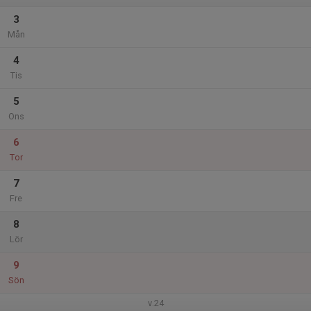
3
Mån
4
Tis
5
Ons
6
Tor
7
Fre
8
Lör
9
Sön
v.24