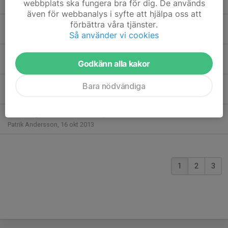
webbplats ska fungera bra för dig. De används
Thomas Rödin
,
26 mar 2014
även för webbanalys i syfte att hjälpa oss att
Gott nytt år
8
förbättra våra tjänster.
Så använder vi cookies
Patrik Andersson
,
31 dec 2013
Foten
2
Godkänn alla kakor
Joakim Laksov
,
21 nov 2013
Dagens Match
0
Bara nödvändiga
Patrik Andersson
,
17 nov 2013
Fick någon kanske med sig mina skor
2
Patrik Andersson
,
16 okt 2013
1
2
3