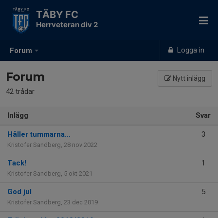
TÄBY FC
Herrveteran div 2
Logga in
Forum
Forum
Nytt inlägg
42 trådar
Inlägg
Svar
Håller tummarna...
3
Kristofer Sandberg
,
28 nov 2022
Tack!
1
Kristofer Sandberg
,
5 okt 2021
God jul
5
Kristofer Sandberg
,
23 dec 2019