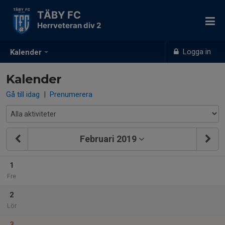
TÄBY FC
Herrveteran div 2
Logga in
Kalender
Kalender
Gå till idag
|
Prenumerera
Februari 2019
1
Fre
2
Lör
3