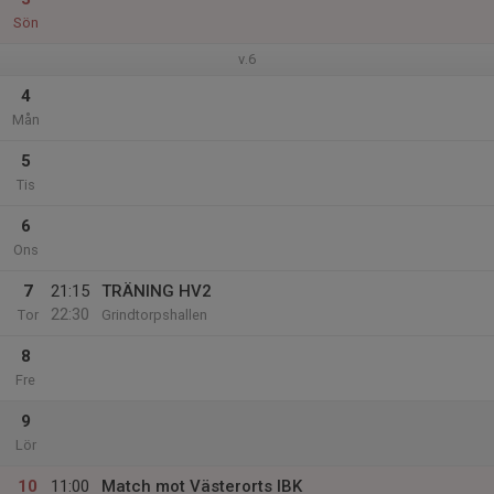
Sön
v.6
4
Mån
5
Tis
6
Ons
7
21:15
TRÄNING HV2
22:30
Tor
Grindtorpshallen
8
Fre
9
Lör
10
11:00
Match mot Västerorts IBK