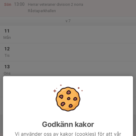
13:00
Sön
Herrar veteraner division 2 norra
Råstaparkhallen
v.7
11
Mån
12
Tis
13
Ons
14
21:00
TRÄNING HV2
22:40
Tor
Grindtorpshallen
15
Fre
16
Godkänn kakor
Lör
Vi använder oss av kakor (cookies) för att vår