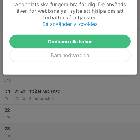
17
15:30
Match mot Skogås/Trångsunds IBK (B)
webbplats ska fungera bra för dig. De används
17:30
Sön
Herrar veteraner division 2 norra
även för webbanalys i syfte att hjälpa oss att
Skogåshallen
förbättra våra tjänster.
Så använder vi cookies
v.8
18
Godkänn alla kakor
Mån
Bara nödvändiga
19
Tis
20
Ons
21
21:40
TRÄNING HV2
22:40
Tor
Grindtorpshallen
22
Fre
23
Lör