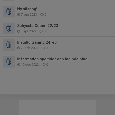
Ny säsong!
7 aug 2023
0
Schyssta Cupen 22/23
3 apr 2023
0
Inställd träning 24feb
23 feb 2023
0
Information speltider och lagindelning
10 dec 2022
0