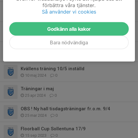
förbättra våra tjänster.
Ingen vanlig träning 1/4!
Så använder vi cookies
31 mar 2025
0
Godkänn alla kakor
Inställd träning 25:e oktober
25 okt 2024
0
Bara nödvändiga
Viktig information inför nya säsongen
27 aug 2024
0
Kvällens träning 10/5 inställd
10 maj 2024
0
Träningar i maj
25 apr 2024
0
OBS ! Ny hall tisdagsträningar fr.o.m. 9/4
25 mar 2024
0
Floorball Cup Sollentuna 17/9
15 sep 2023
0