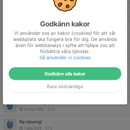
Inställd träning 25:e oktober
25 okt 2024
0
Godkänn kakor
Viktig information inför nya säsongen
Vi använder oss av kakor (cookies) för att vår
27 aug 2024
0
webbplats ska fungera bra för dig. De används
även för webbanalys i syfte att hjälpa oss att
Kvällens träning 10/5 inställd
förbättra våra tjänster.
10 maj 2024
0
Så använder vi cookies
Träningar i maj
25 apr 2024
0
Godkänn alla kakor
OBS ! Ny hall tisdagsträningar fr.o.m. 9/4
Bara nödvändiga
25 mar 2024
0
Floorball Cup Sollentuna 17/9
15 sep 2023
0
Ny säsong!
7 aug 2023
0