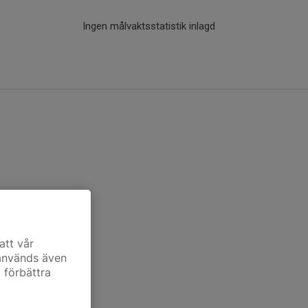
Ingen målvaktsstatistik inlagd
att vår
 används även
t förbättra