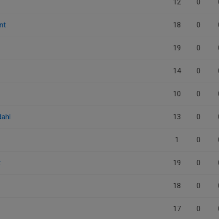
12
0
nt
18
0
19
0
14
0
10
0
dahl
13
0
1
0
t
19
0
18
0
17
0