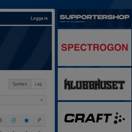
Logga in
Spelare
Lag