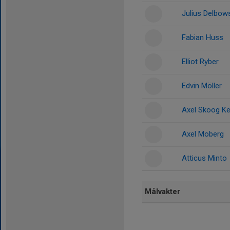
Julius Delbow
Fabian Huss
Elliot Ryber
Edvin Möller
Axel Skoog K
Axel Moberg
Atticus Minto
Målvakter