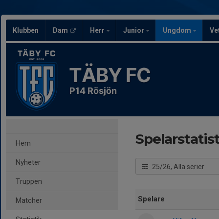
Klubben
Dam
Herr
Junior
Ungdom
Ve
TÄBY FC
P14 Rösjön
Spelarstatist
Hem
Nyheter
25/26, Alla serier
Truppen
Spelare
Matcher