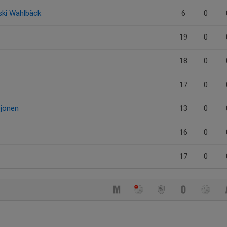
ski Wahlbäck
6
0
19
0
18
0
17
0
ejonen
13
0
16
0
17
0