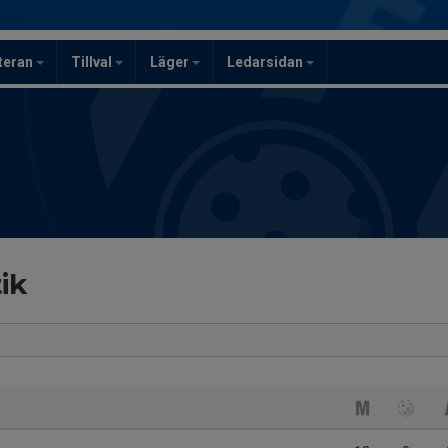
teran
Tillval
Läger
Ledarsidan
ik