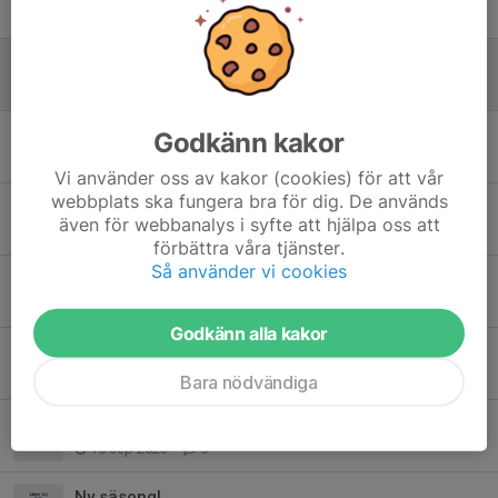
31 mar 2025
0
Inställd träning 25:e oktober
25 okt 2024
0
Viktig information inför nya säsongen
Godkänn kakor
27 aug 2024
0
Vi använder oss av kakor (cookies) för att vår
webbplats ska fungera bra för dig. De används
Kvällens träning 10/5 inställd
även för webbanalys i syfte att hjälpa oss att
10 maj 2024
0
förbättra våra tjänster.
Så använder vi cookies
Träningar i maj
25 apr 2024
0
Godkänn alla kakor
OBS ! Ny hall tisdagsträningar fr.o.m. 9/4
25 mar 2024
0
Bara nödvändiga
Floorball Cup Sollentuna 17/9
15 sep 2023
0
Ny säsong!