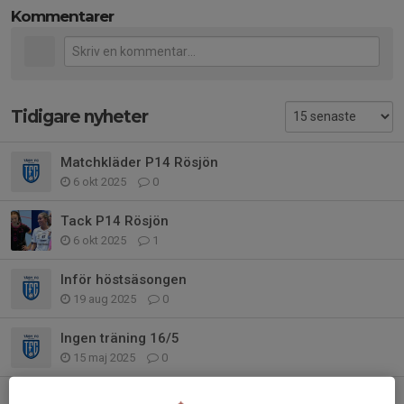
Kommentarer
Tidigare nyheter
Matchkläder P14 Rösjön
6 okt 2025
0
Tack P14 Rösjön
6 okt 2025
1
Inför höstsäsongen
19 aug 2025
0
Ingen träning 16/5
15 maj 2025
0
Ingen vanlig träning 1/4!