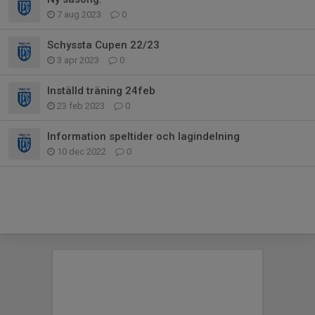
7 aug 2023
0
Schyssta Cupen 22/23
3 apr 2023
0
Inställd träning 24feb
23 feb 2023
0
Information speltider och lagindelning
10 dec 2022
0