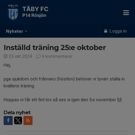
TÄBY FC
P14 Rösjön
Logga in
Nyheter
Inställd träning 25:e oktober
25 okt 2024
0 kommentarer
Hej,
pga sjukdom och frånvaro (höstlov) behöver vi tyvärr ställa in
kvällens träning.
Hoppas ni får ett fint lov så ses vi igen den 5:e november 🙌
Dela nyhet