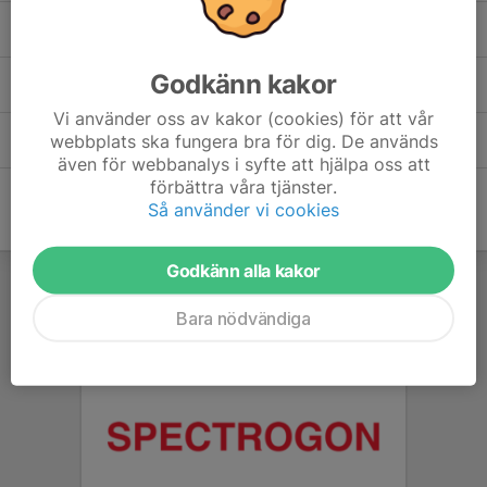
Inbjudan kvartsfinal 1, 05.jpg
0,25 MB
| Kvartsfinal1 2025
Inbjudan Lagkassörer - Täby FC.pdf
Godkänn kakor
0,81 MB
Vi använder oss av kakor (cookies) för att vår
Täby FC Lärgrupp.pdf
webbplats ska fungera bra för dig. De används
0,26 MB
även för webbanalys i syfte att hjälpa oss att
förbättra våra tjänster.
Så använder vi cookies
Godkänn alla kakor
Bara nödvändiga