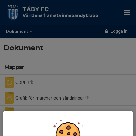
TÄBY FC
Världens främsta innebandyklubb
Logga in
Dokument
Dokument
Mappar
GDPR
(4)
Grafik för matcher och sändningar
(5)
Uppstart
(2)
Årsmöte 2026
(2)