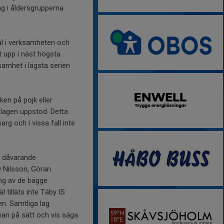
ag i åldersgrupperna
dal i verksamheten och
t upp i näst högsta
samhet i lägsta serien
en på pojk eller
 lagen uppstod. Detta
arg och i vissa fall inte
v dåvarande
 Nilsson, Göran
ing av de bägge
tilläts inte Täby IS
n. Samtliga lag
an på sätt och vis säga