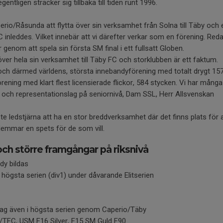
entligen sträcker sig tillbaka till tiden runt 1996.
rio/Råsunda att flytta över sin verksamhet från Solna till Täby och 
inleddes. Vilket innebär att vi därefter verkar som en förening. Red
er genom att spela sin första SM final i ett fullsatt Globen.
över hela sin verksamhet till Täby FC och storklubben är ett faktum.
och därmed världens, största innebandyförening med totalt drygt 157
rening med klart flest licensierade flickor, 584 stycken. Vi har mån
 och representationslag på seniornivå, Dam SSL, Herr Allsvenskan
ste ledstjärna att ha en stor breddverksamhet där det finns plats för a
emmar en spets för de som vill.
och större framgångar på riksnivå
y bildas
högsta serien (div1) under dåvarande Elitserien
ven i högsta serien genom Caperio/Täby
/TFC, USM F16 Silver, F15 SM Guld F90