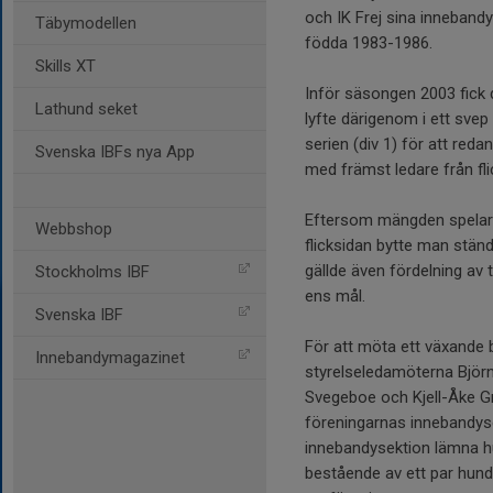
och IK Frej sina innebandy
Täbymodellen
födda 1983-1986.
Skills XT
Inför säsongen 2003 fick d
Lathund seket
lyfte därigenom i ett svep
serien (div 1) för att red
Svenska IBFs nya App
med främst ledare från fl
Eftersom mängden spelare 
Webbshop
flicksidan bytte man stän
gällde även fördelning av t
Stockholms IBF
ens mål.
Svenska IBF
För att möta ett växande 
Innebandymagazinet
styrelseledamöterna Björ
Svegeboe och Kjell-Åke Gr
föreningarnas innebandyse
innebandysektion lämna hu
bestående av ett par hund