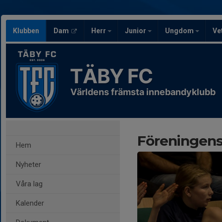
Klubben
Dam
Herr
Junior
Ungdom
Ve
TÄBY FC
Världens främsta innebandyklubb
Föreningens 
Hem
Nyheter
Våra lag
Kalender