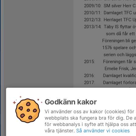
2009/10: SM silver Herr 
2010/11: Damlaget TFC upp
2012/13: Herrlaget TFC Up
2013/14: Täby IS flyttar ö
som då får ett Damlag
Föreningen bli genom 
1576 spelare och 400 
serien och läggs 
2015: Föreningen får si
Emelie Frisk, Jennife
2016: Damlaget kvalificer
2017: Damlaget förlorar
Mora som får spela S
2018: Damlaget förlorar
Godkänn kakor
Mora som får spela S
2019: Damerna vinner SM-
Vi använder oss av kakor (cookies) för 
webbplats ska fungera bra för dig. De
för webbanalys i syfte att hjälpa oss at
våra tjänster.
Så använder vi cookies