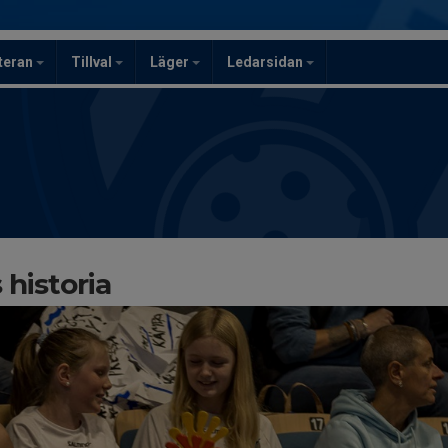
teran
Tillval
Läger
Ledarsidan
historia