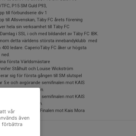
C/TFC, P15 SM Guld P93,
 till förbundserie div 1
p till Allsvenskan, Täby FC årets förening
ver hela sin verksamhet till Täby FC
 i SSL i och med bildandet av Täby FC IBK.
detta världens största innebandyklubb med
ledare. CaperioTäby FC åker ur högsta
ned.
na första Världsmästare
r Stålhult och Louise Wickström
ar sig för första gången till SM slutspel
 5:e och avgörande semifinalen mot KAIS
M-final i Globen.
 5:e och avgörande semifinalen mot KAIS
M-final i Globen.
Guld efter vinst i Finalen mot Kais Mora
att vår
 används även
t förbättra