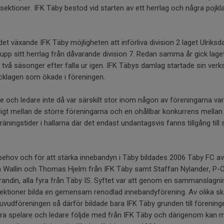
sektioner. IFK Täby bestod vid starten av ett herrlag och några pojkl
et växande IFK Täby möjligheten att införliva division 2 laget Ulriks
 upp sitt herrlag från dåvarande division 7. Redan samma år gick lage
an två säsonger efter falla ur igen. IFK Täbys damlag startade sin verk
icklagen som ökade i föreningen.
och ledare inte då var särskilt stor inom någon av föreningarna vark
digt mellan de större föreningarna och en ohållbar konkurrens mellan
räningstider i hallarna där det endast undantagsvis fanns tillgång till s
behov och för att stärka innebandyn i Täby bildades 2006 Täby FC a
n Wallin och Thomas Hjelm från IFK Täby samt Staffan Nylander, P-O
andin, alla fyra från Täby IS. Syftet var att genom en sammanslagn
ktioner bilda en gemensam renodlad innebandyförening. Av olika skäl 
vudföreningen så därför bildade bara IFK Täby grunden till föreninge
ra spelare och ledare följde med från IFK Täby och därigenom kan m