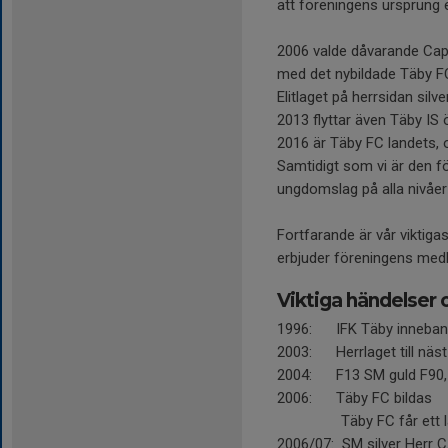
att föreningens ursprung eg
2006 valde dåvarande Cape
med det nybildade Täby FC 
Elitlaget på herrsidan silv
2013 flyttar även Täby IS 
2016 är Täby FC landets, 
Samtidigt som vi är den fö
ungdomslag på alla nivåer
Fortfarande är vår viktiga
erbjuder föreningens medl
Viktiga händelser 
1996: IFK Täby inneband
2003: Herrlaget till näst 
2004: F13 SM guld F90,
2006: Täby FC bildas
Täby FC får ett lag ä
2006/07: SM silver Herr C