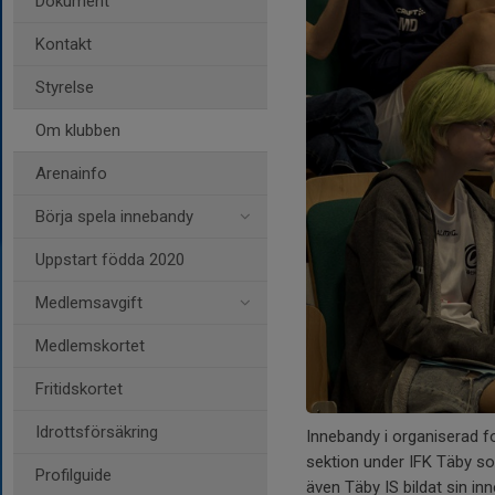
Dokument
Kontakt
Styrelse
Om klubben
Arenainfo
Börja spela innebandy
Uppstart födda 2020
Medlemsavgift
Medlemskortet
Fritidskortet
Idrottsförsäkring
Innebandy i organiserad fo
sektion under IFK Täby s
Profilguide
även Täby IS bildat sin i