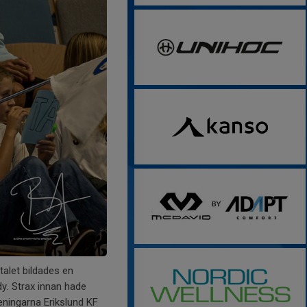
talet bildades en
y. Strax innan hade
eningarna Erikslund KF