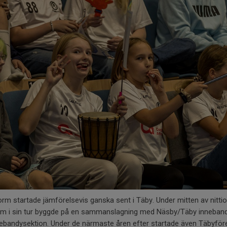
rm startade jämförelsevis ganska sent i Täby. Under mitten av nittio
om i sin tur byggde på en sammanslagning med Näsby/Täby inneband
nnebandysektion. Under de närmaste åren efter startade även Täbyför