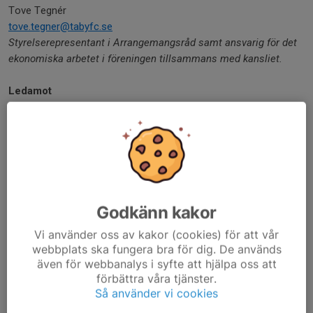
Tove Tegnér
tove.tegner@tabyfc.se
Styrelserepresentant i Arrangemangsråd samt ansvarig för det
ekonomiska arbetet i föreningen tillsammans med kansliet.
Ledamot
Gustav Martin
gustav.martin@tabyfc.se
Styrelserepresentant i Elitråd samt drivande i frågor kopplat till ha
och träningsmöjligheter på lång sikt.
Ledamot
Anders Alfredsson
Godkänn kakor
anders.alfredsson@tabyfc.se
Vi använder oss av kakor (cookies) för att vår
Styrelserepresentant i Marknadsråd samt ungdomsledare och särs
webbplats ska fungera bra för dig. De används
engagerad i frågor kopplat till ungdomsverksamheten.
även för webbanalys i syfte att hjälpa oss att
förbättra våra tjänster.
Ledamot
Så använder vi cookies
Joakim Ludvigsson Porath