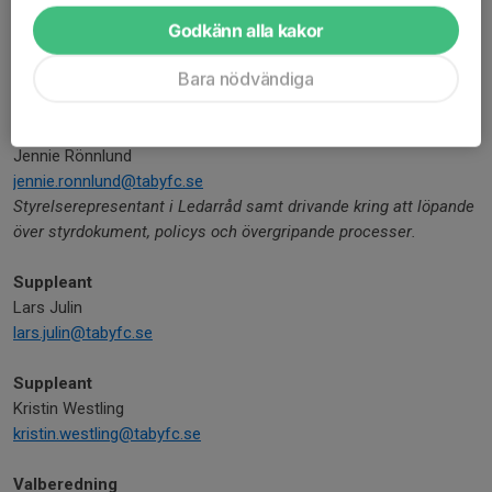
joakim.ludvigsson.porath@tabyfc.se
Godkänn alla kakor
Styrelserepresentant i Ledarråd samt ungdomsledare och drivande
föreningens utveckling av onboarding och våra yngsta spelare och
Bara nödvändiga
ledare.
Ledamot
Jennie Rönnlund
jennie.ronnlund@tabyfc.se
Styrelserepresentant i Ledarråd samt drivande kring att löpande s
över styrdokument, policys och övergripande processer.
Suppleant
Lars Julin
lars.julin@tabyfc.se
Suppleant
Kristin Westling
kristin.westling@tabyfc.se
Valberedning