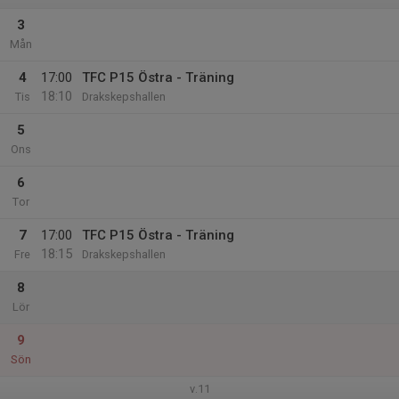
3
Mån
4
17:00
TFC P15 Östra - Träning
18:10
Tis
Drakskepshallen
5
Ons
6
Tor
7
17:00
TFC P15 Östra - Träning
18:15
Fre
Drakskepshallen
8
Lör
9
Sön
v.11