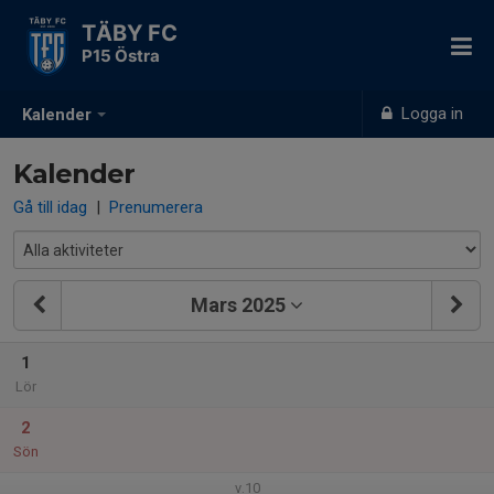
TÄBY FC
P15 Östra
Logga in
Kalender
Kalender
Gå till idag
|
Prenumerera
Mars 2025
1
Lör
2
Sön
v.10