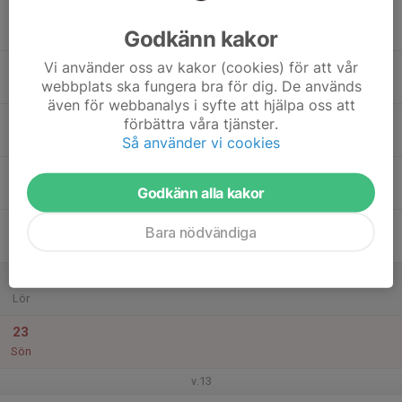
17
Godkänn kakor
Mån
Vi använder oss av kakor (cookies) för att vår
18
17:00
TFC P15 Östra - Träning
webbplats ska fungera bra för dig. De används
18:10
Tis
Drakskepshallen
även för webbanalys i syfte att hjälpa oss att
19
förbättra våra tjänster.
Ons
Så använder vi cookies
20
Godkänn alla kakor
Tor
21
17:00
TFC P15 Östra - Träning
Bara nödvändiga
18:15
Fre
Drakskepshallen
22
Lör
23
Sön
v.13