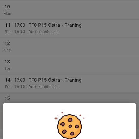
10
Mån
11
17:00
TFC P15 Östra - Träning
18:10
Tis
Drakskepshallen
12
Ons
13
Tor
14
17:00
TFC P15 Östra - Träning
18:15
Fre
Drakskepshallen
15
Lör
16
Sön
v.12