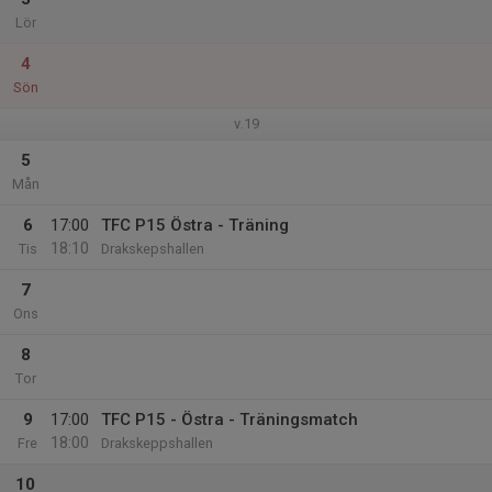
Lör
4
Sön
v.19
5
Mån
6
17:00
TFC P15 Östra - Träning
18:10
Tis
Drakskepshallen
7
Ons
8
Tor
9
17:00
TFC P15 - Östra - Träningsmatch
18:00
Fre
Drakskeppshallen
10