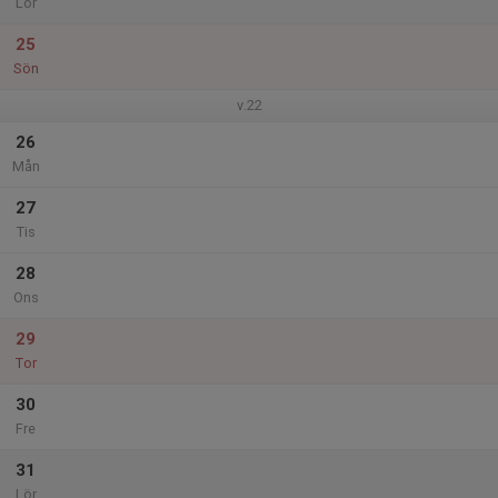
Lör
25
Sön
v.22
26
Mån
27
Tis
28
Ons
29
Tor
30
Fre
31
Lör