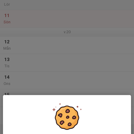
Lör
11
Sön
v.20
12
Mån
13
Tis
14
Ons
15
Tor
16
17:00
P15 Östra - Avslutning Laserdome
18:45
Fre
Aktivitetcenter Arninge
17