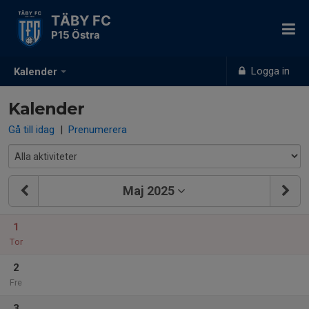
TÄBY FC
P15 Östra
Logga in
Kalender
Kalender
Gå till idag
|
Prenumerera
Maj 2025
1
Tor
2
Fre
3