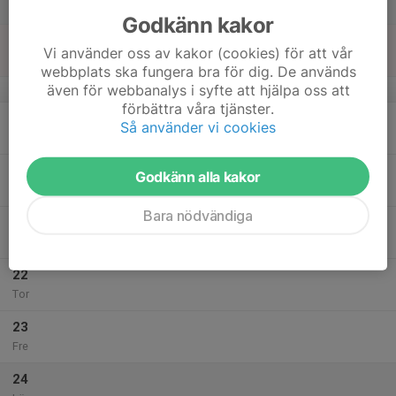
Lör
Godkänn kakor
18
Vi använder oss av kakor (cookies) för att vår
Sön
webbplats ska fungera bra för dig. De används
även för webbanalys i syfte att hjälpa oss att
v.21
förbättra våra tjänster.
19
Så använder vi cookies
Mån
20
Godkänn alla kakor
Tis
Bara nödvändiga
21
Ons
22
Tor
23
Fre
24