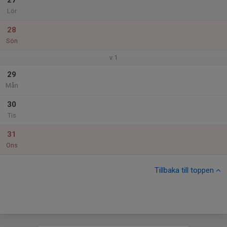
27
Lör
28
Sön
v.1
29
Mån
30
Tis
31
Ons
Tillbaka till toppen