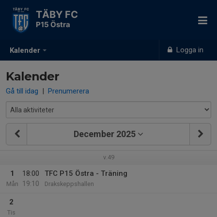
TÄBY FC
P15 Östra
Logga in
Kalender
Kalender
Gå till idag
|
Prenumerera
December 2025
v.49
1
18:00
TFC P15 Östra - Träning
19:10
Mån
Drakskeppshallen
2
Tis