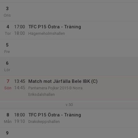
3
Ons
4
17:00
TFC P15 Östra - Träning
18:00
Tor
Hägerneholmshallen
5
Fre
6
Lör
7
13:45
Match mot Järfälla Bele IBK (C)
14:45
Sön
Pantamera Pojkar 2015 B Norra
Eriksdalshallen
v.50
8
18:00
TFC P15 Östra - Träning
19:10
Mån
Drakskeppshallen
9