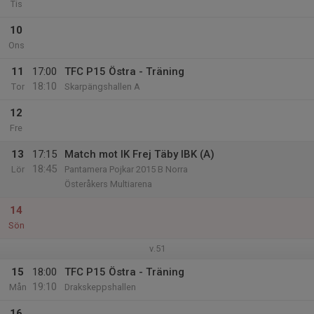
Tis
10
Ons
11
17:00
TFC P15 Östra - Träning
18:10
Tor
Skarpängshallen A
12
Fre
13
17:15
Match mot IK Frej Täby IBK (A)
18:45
Lör
Pantamera Pojkar 2015 B Norra
Österåkers Multiarena
14
Sön
v.51
15
18:00
TFC P15 Östra - Träning
19:10
Mån
Drakskeppshallen
16