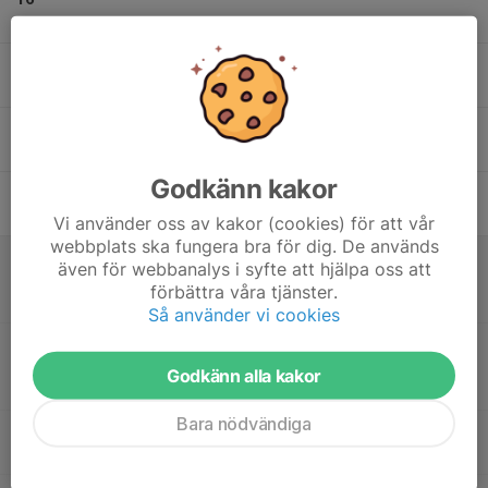
Tis
17
Ons
18
17:00
TFC P15 Östra - Träning
18:00
Tor
Hägerneholmshallen
Godkänn kakor
19
Fre
Vi använder oss av kakor (cookies) för att vår
webbplats ska fungera bra för dig. De används
20
10:30
Match mot Kungsängens IF
även för webbanalys i syfte att hjälpa oss att
11:30
Lör
Pantamera Pojkar 2015 B Västra
förbättra våra tjänster.
Grindtorpshallen
Så använder vi cookies
11:30
Match mot FBC Sollentuna (A)
12:30
Pantamera Pojkar 2015 B Västra
Godkänn alla kakor
Grindtorpshallen
Bara nödvändiga
14:45
SSL match Täby mot Rönnby-sargvakt
18:30
Hägerneholmshallen