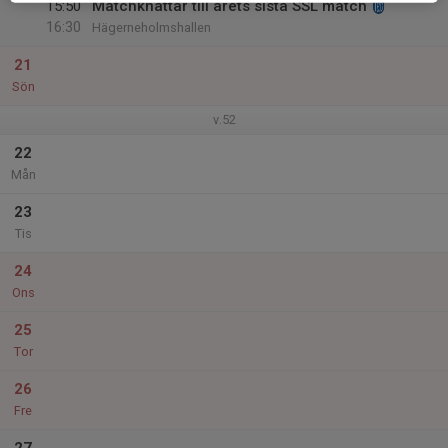
15:50
Matchknattar till årets sista SSL match
16:30
Hägerneholmshallen
21
Sön
v.52
22
Mån
23
Tis
24
Ons
25
Tor
26
Fre