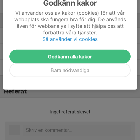
Godkänn kakor
4. Todd Nygårds
Vi använder oss av kakor (cookies) för att vår
webbplats ska fungera bra för dig. De används
Ledare
även för webbanalys i syfte att hjälpa oss att
förbättra våra tjänster.
Joakim Forsberg Green
Ledare
Så använder vi cookies
Niklas Karlsmyr
Tränare
Godkänn alla kakor
Thorbjörn Bornsjö
Ledare
Bara nödvändiga
Referat
Inget referat skrivet