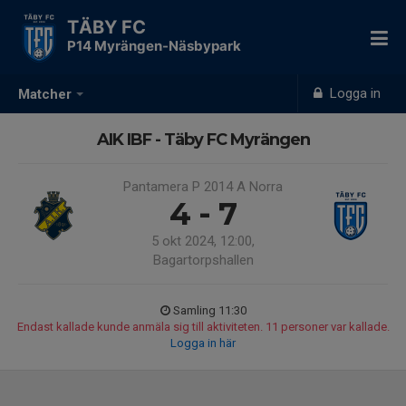
TÄBY FC
P14 Myrängen-Näsbypark
Logga in
Matcher
AIK IBF - Täby FC Myrängen
Pantamera P 2014 A Norra
4 - 7
5 okt 2024, 12:00,
Bagartorpshallen
Samling 11:30
Endast kallade kunde anmäla sig till aktiviteten. 11 personer var kallade.
Logga in här