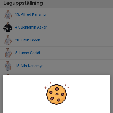
Laguppställning
13. Alfred Karlsmyr
47. Benjamin Askari
28. Elton Green
5. Lucas Saeidi
15. Nils Karlsmyr
14. Olle Brommels
9. Oskar Bornsjö
22. Simon Asp