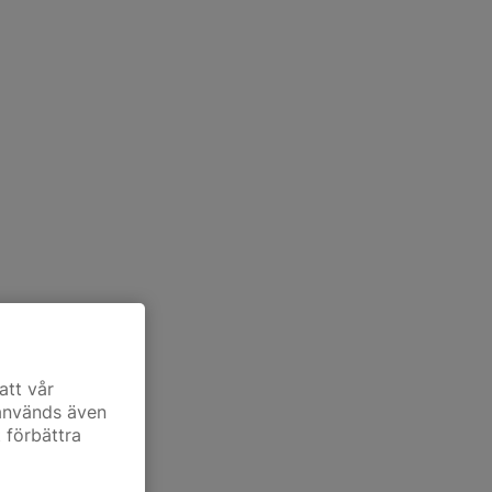
att vår
 används även
t förbättra