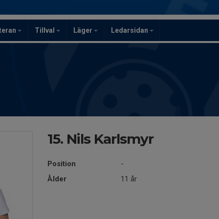
teran
Tillval
Läger
Ledarsidan
15. Nils Karlsmyr
Position
-
Ålder
11 år