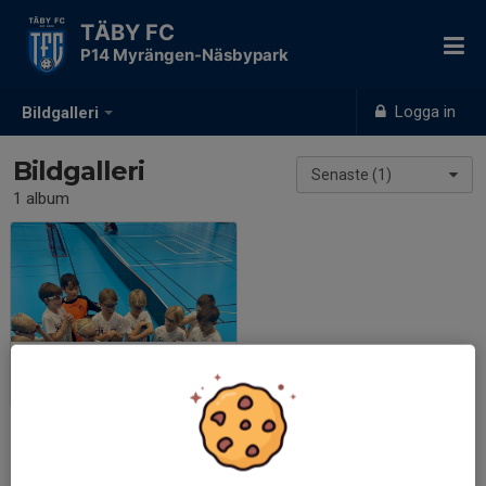
TÄBY FC
P14 Myrängen-Näsbypark
Logga in
Bildgalleri
Bildgalleri
Senaste (1)
1 album
Täby FC - Väsby AIK
2023-10-15
|
9 st