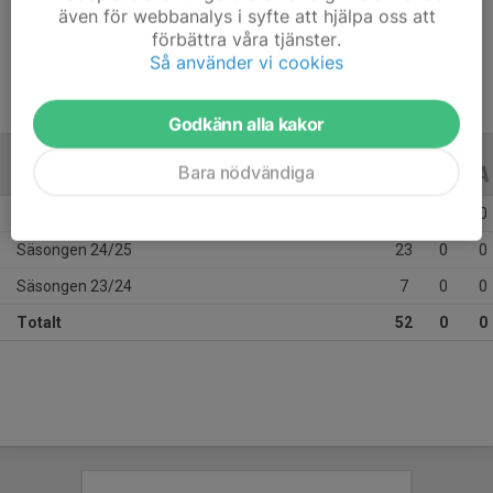
även för webbanalys i syfte att hjälpa oss att
Ålder
11 år
förbättra våra tjänster.
Så använder vi cookies
Godkänn alla kakor
Bara nödvändiga
ALLA SERIER
ALLA ÅR
Säsongen 25/26
22
0
0
Säsongen 24/25
23
0
0
Säsongen 23/24
7
0
0
Totalt
52
0
0