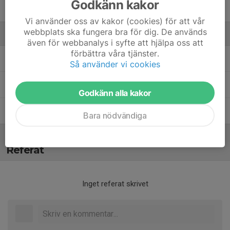
Godkänn kakor
4. Todd Nygårds
Vi använder oss av kakor (cookies) för att vår
webbplats ska fungera bra för dig. De används
Ledare
även för webbanalys i syfte att hjälpa oss att
förbättra våra tjänster.
Joakim Forsberg Green
Ledare
Så använder vi cookies
Niklas Karlsmyr
Tränare
Godkänn alla kakor
Thorbjörn Bornsjö
Ledare
Bara nödvändiga
Referat
Inget referat skrivet