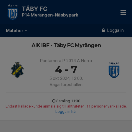
TÄBY FC
P14 Myrängen-Näsbypark
Logga in
Matcher
AIK IBF - Täby FC Myrängen
Pantamera P 2014 A Norra
4 - 7
5 okt 2024, 12:00,
Bagartorpshallen
Samling 11:30
Endast kallade kunde anmäla sig till aktiviteten. 11 personer var kallade.
Logga in här