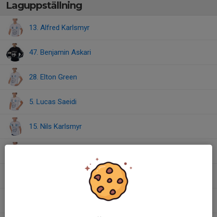
Laguppställning
13. Alfred Karlsmyr
47. Benjamin Askari
28. Elton Green
5. Lucas Saeidi
15. Nils Karlsmyr
14. Olle Brommels
9. Oskar Bornsjö
22. Simon Asp