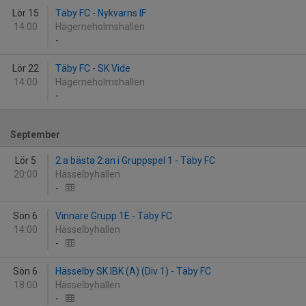
Lör 15
Täby FC - Nykvarns IF
14:00
Hägerneholmshallen
-
Lör 22
Täby FC - SK Vide
14:00
Hägerneholmshallen
-
September
Lör 5
2:a bästa 2:an i Gruppspel 1 - Täby FC
20:00
Hässelbyhallen
-
Sön 6
Vinnare Grupp 1E - Täby FC
14:00
Hässelbyhallen
-
Sön 6
Hässelby SK IBK (A) (Div 1) - Täby FC
18:00
Hässelbyhallen
-