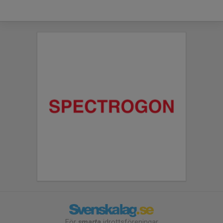
För
smarta
idrottsföreningar