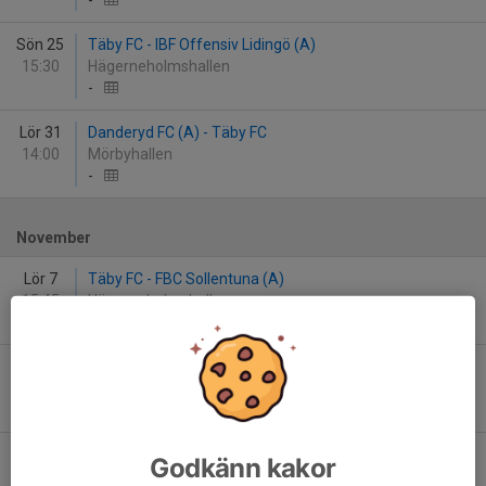
-
Sön 25
Täby FC - IBF Offensiv Lidingö (A)
15:30
Hägerneholmshallen
-
Lör 31
Danderyd FC (A) - Täby FC
14:00
Mörbyhallen
-
November
Lör 7
Täby FC - FBC Sollentuna (A)
15:45
Hägerneholmshallen
-
Lör 14
IFK Haninge (A) - Täby FC
13:15
Lyckeby Sporthall
-
Sön 22
Täby FC - Huvudstadens IBK
Godkänn kakor
16:30
Hägerneholmshallen