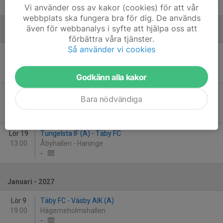
-
Vi använder oss av kakor (cookies) för att vår
webbplats ska fungera bra för dig. De används
även för webbanalys i syfte att hjälpa oss att
December
förbättra våra tjänster.
Så använder vi cookies
Lör 5
Ekerö IK (A) - Täby FC
15:30
Mälaröhallen 1
-
Godkänn alla kakor
Lör 12
Täby FC - Tumba GOIF (A)
Bara nödvändiga
15:45
Hägerneholmshallen
-
Lör 19
Tungelsta IF (A) - Täby FC
13:00
Åbyhallen - Haninge
-
Januari - 2027
Lör 9
Täby FC - Väsby AIK (A)
19:00
Hägerneholmshallen
-