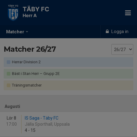
TÄBY FC
Herr A
Logga in
Matcher
Matcher 26/27
Herrar Division 2
Bäst i Stan Herr – Grupp 2E
Träningsmatcher
Augusti
Lör 8
IS Saga - Täby FC
17:00
Jälla Sporthall, Uppsala
4
-
15