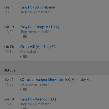
Fre 11
Täby FC - JB Innebandy
20:00
Hägerneholmshallen
-
Lör 19
Täby FC - Tungelsta IF (A)
13:00
Hägerneholmshallen
-
Lör 26
Väsby AIK (A) - Täby FC
15:15
Vilundahallen
-
Oktober
Sön 4
BC Tulpankungen Stockholm IBK (A) - Täby FC
16:00
Tellusborgshallen 1
-
Lör 10
Täby FC - Värmdö IF (A)
15:15
Hägerneholmshallen