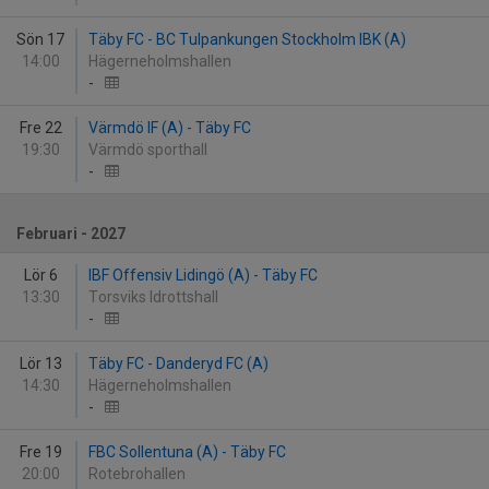
Sön 17
Täby FC - BC Tulpankungen Stockholm IBK (A)
14:00
Hägerneholmshallen
-
Fre 22
Värmdö IF (A) - Täby FC
19:30
Värmdö sporthall
-
Februari - 2027
Lör 6
IBF Offensiv Lidingö (A) - Täby FC
13:30
Torsviks Idrottshall
-
Lör 13
Täby FC - Danderyd FC (A)
14:30
Hägerneholmshallen
-
Fre 19
FBC Sollentuna (A) - Täby FC
20:00
Rotebrohallen