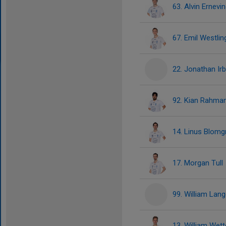
63. Alvin Ernevi
67. Emil Westlin
22. Jonathan Irb
92. Kian Rahma
14. Linus Blomg
17. Morgan Tull
99. William Lan
13. William Wett