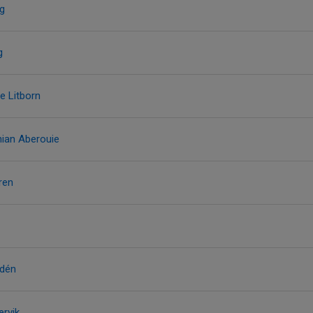
ng
g
e Litborn
nian Aberouie
ren
gdén
ervik