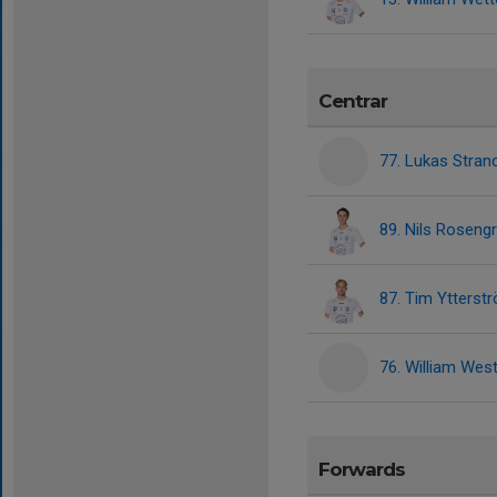
Centrar
77. Lukas Stran
89. Nils Roseng
87. Tim Ytterst
76. William Wes
Forwards