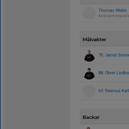
Thomas Widén
Arrangemangsansv
Målvakter
70. Jacob Sonn
88. Oliver Lindh
65. Rasmus Kar
Backar