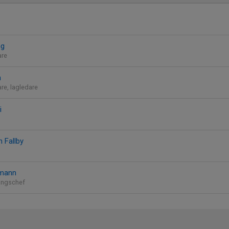
ng
are
n
re, lagledare
i
 Fallby
kmann
lingschef