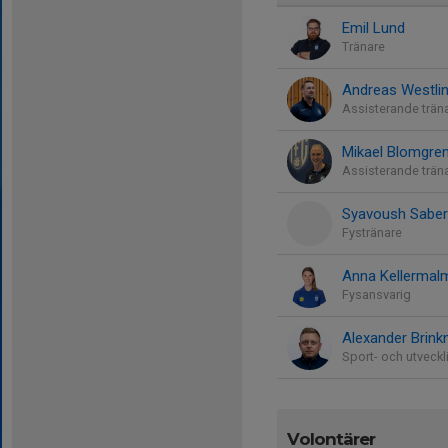
Emil Lund
Tränare
Andreas Westli
Assisterande trän
Mikael Blomgre
Assisterande träna
Syavoush Saber
Fystränare
Anna Kellermalm
Fysansvarig
Alexander Brin
Sport- och utveck
Volontärer