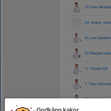
19. Felix West
24. Jesper Jon
91. Leo Sandbe
23. Maryan Hra
11. Teodor Elf
7. Theo Sonner
28. Vilgot Beng
Godkänn kakor