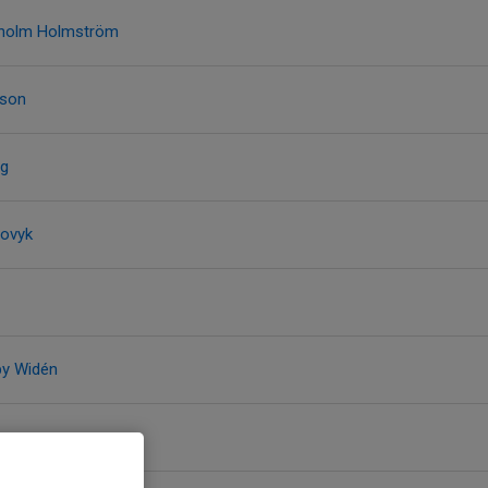
erholm Holmström
sson
rg
bovyk
by Widén
tsson