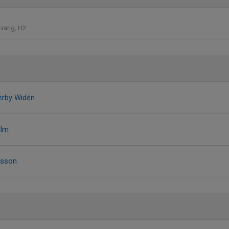
arig, H2
erby Widén
olm
lsson