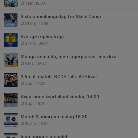
1 jun, 12:00
Sista anmälningsdag för Skills Camp
31 maj, 10:48
Sverige replicatröja
27 maj, 09:31
Många anmälda, men lägerplatser finns kvar
9 maj, 09:57
2,5h till match. BCDE fullt. A+F kvar
5 apr, 11:29
Avgörande kvartsfinal söndag 14:00
3 apr, 18:19
Match 3, imorgon tisdag 18:30
30 mar, 19:37
Idag börjar slutspelet