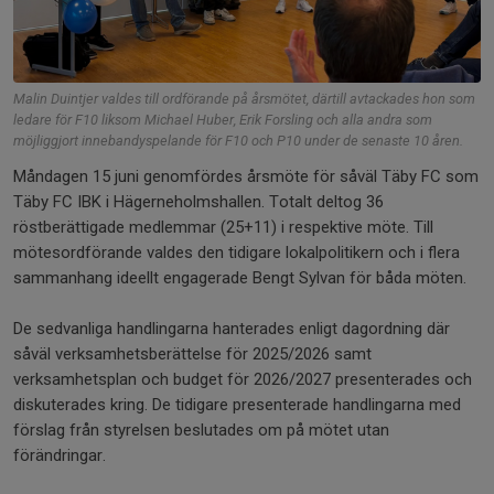
Malin Duintjer valdes till ordförande på årsmötet, därtill avtackades hon som
ledare för F10 liksom Michael Huber, Erik Forsling och alla andra som
möjliggjort innebandyspelande för F10 och P10 under de senaste 10 åren.
Måndagen 15 juni genomfördes årsmöte för såväl Täby FC som
Täby FC IBK i Hägerneholmshallen. Totalt deltog 36
röstberättigade medlemmar (25+11) i respektive möte. Till
mötesordförande valdes den tidigare lokalpolitikern och i flera
sammanhang ideellt engagerade Bengt Sylvan för båda möten.
De sedvanliga handlingarna hanterades enligt dagordning där
såväl verksamhetsberättelse för 2025/2026 samt
verksamhetsplan och budget för 2026/2027 presenterades och
diskuterades kring. De tidigare presenterade handlingarna med
förslag från styrelsen beslutades om på mötet utan
förändringar.