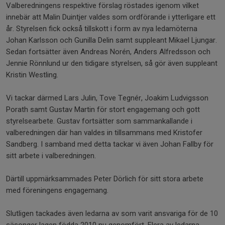
Valberedningens respektive förslag röstades igenom vilket
innebär att Malin Duintjer valdes som ordförande i ytterligare ett
år. Styrelsen fick också tillskott i form av nya ledamöterna
Johan Karlsson och Gunilla Delin samt suppleant Mikael Ljungar.
Sedan fortsätter även Andreas Norén, Anders Alfredsson och
Jennie Rönnlund ur den tidigare styrelsen, så gör även suppleant
Kristin Westling.
Vi tackar därmed Lars Julin, Tove Tegnér, Joakim Ludvigsson
Porath samt Gustav Martin för stort engagemang och gott
styrelsearbete. Gustav fortsätter som sammankallande i
valberedningen där han valdes in tillsammans med Kristofer
Sandberg. I samband med detta tackar vi även Johan Fallby för
sitt arbete i valberedningen.
Därtill uppmärksammades Peter Dörlich för sitt stora arbete
med föreningens engagemang.
Slutligen tackades även ledarna av som varit ansvariga för de 10