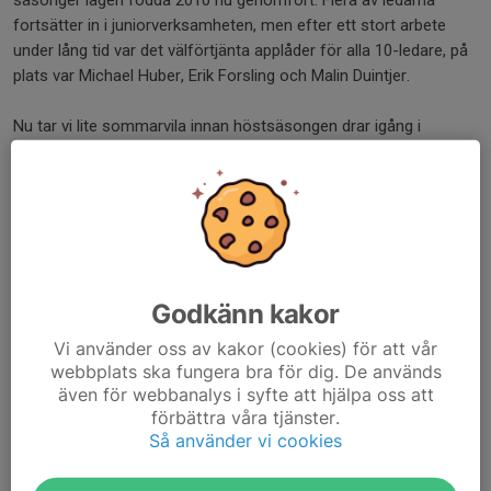
säsonger lagen födda 2010 nu genomfört. Flera av ledarna
fortsätter in i juniorverksamheten, men efter ett stort arbete
under lång tid var det välförtjänta applåder för alla 10-ledare, på
plats var Michael Huber, Erik Forsling och Malin Duintjer.
Nu tar vi lite sommarvila innan höstsäsongen drar igång i
augusti.
Tills dess - visa dina täbyfärger genom att klä dig och använda
något från vår supportershop, den hittar du här. Allt du handlar
stärker Täby FC ekonomiskt och bygger föreningskänsla och
varumärke.
Godkänn kakor
Trevlig sommar!
Vi använder oss av kakor (cookies) för att vår
webbplats ska fungera bra för dig. De används
Dela nyhet
även för webbanalys i syfte att hjälpa oss att
förbättra våra tjänster.
Så använder vi cookies
Tidigare nyheter