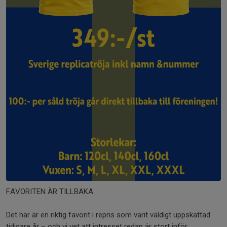
FAVORITEN ÄR TILLBAKA
Det här är en riktig favorit i repris som varit väldigt uppskattad
tidigare år – och vi vet att intresset redan är stort inför