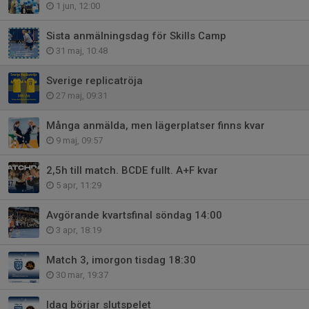
1 jun, 12:00
Sista anmälningsdag för Skills Camp
31 maj, 10:48
Sverige replicatröja
27 maj, 09:31
Många anmälda, men lägerplatser finns kvar
9 maj, 09:57
2,5h till match. BCDE fullt. A+F kvar
5 apr, 11:29
Avgörande kvartsfinal söndag 14:00
3 apr, 18:19
Match 3, imorgon tisdag 18:30
30 mar, 19:37
Idag börjar slutspelet