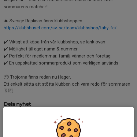
sommarens matcher!
🔥 Sverige Replican finns klubbshoppen:
https://klubbhuset.com/sv-se/team/klubbshop/taby-fc/
✔️ Viktigt att köpa från vår klubbshop, se länk ovan
✔️ Möjlighet till eget namn & nummer
✔️ Perfekt för medlemmar, familj, vänner och företag
✔️ En uppskattad sommarprodukt som verkligen används
📦 Tröjorna finns redan nu i lager.
Ett enkelt sätta att stötta klubben och vara redo för sommaren
🇸🇪
Dela nyhet
Tidigare nyheter