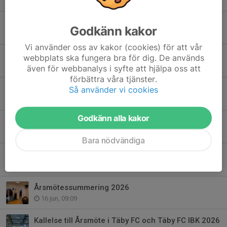
Vill du bli en del av Täby FC:s eventgrupp?
Godkänn kakor
6 aug, 18:24
Vi använder oss av kakor (cookies) för att vår
Damlaget söker lagledare och materialansvarig
webbplats ska fungera bra för dig. De används
5 aug, 20:20
även för webbanalys i syfte att hjälpa oss att
förbättra våra tjänster.
Daniel Jernberg ny tränare för damlaget
Så använder vi cookies
4 aug, 16:16
Godkänn alla kakor
Bostäder sökes
29 jul, 14:24
Bara nödvändiga
Stötta Täby FC enkelt i vardagen
17 jun, 14:56
Årsmötessummering 2026
16 jun, 09:09
Kallelse till Årsmöte i Täby FC och Täby FC IBK 2026