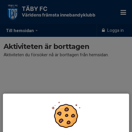
TÄBY FC
Världens främsta innebandyklubb
Logga in
Till hemsidan
Aktiviteten är borttagen
Aktiviteten du försöker nå är borttagen från hemsidan.