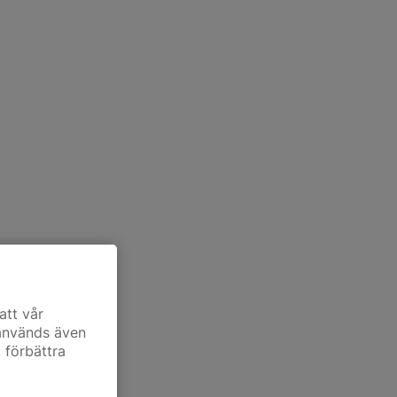
att vår
 används även
t förbättra