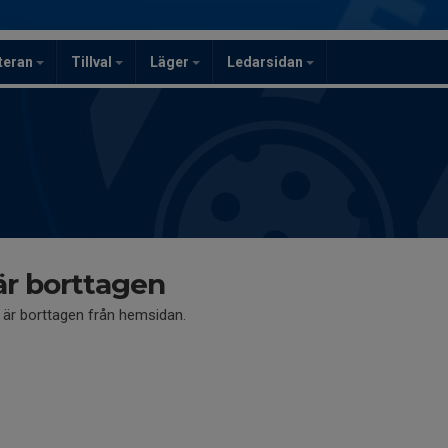
teran
Tillval
Läger
Ledarsidan
är borttagen
å är borttagen från hemsidan.