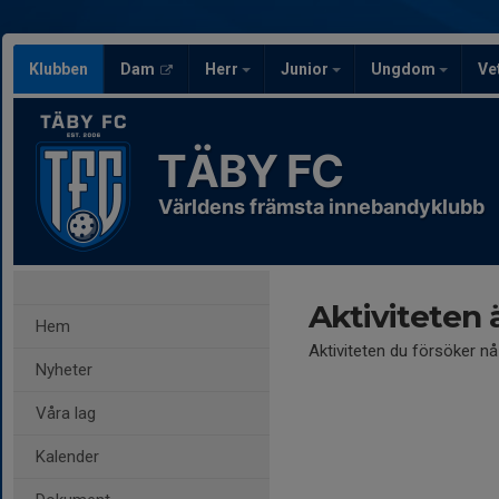
Klubben
Dam
Herr
Junior
Ungdom
Ve
TÄBY FC
Världens främsta innebandyklubb
Aktiviteten 
Hem
Aktiviteten du försöker n
Nyheter
Våra lag
Kalender