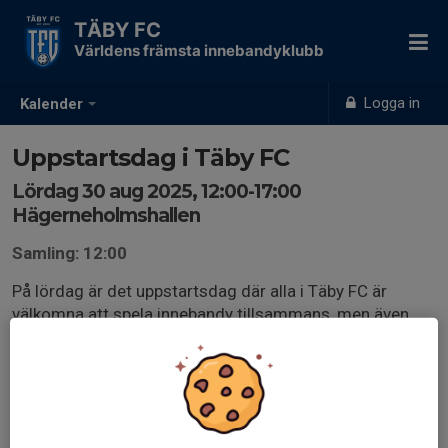
TÄBY FC
Världens främsta innebandyklubb
Logga in
Kalender
Uppstartsdag i Täby FC
Lördag 30 aug 2025, 12:00-17:00
Hägerneholmshallen
Samling: 12:00
På lördag är det uppstartsdag där alla i Täby FC är
välkomna att spela innebandy tillsammans, men även
prova på andra aktiviteter som Cornhole, Bumper Balls
och mycket mer. Ta med dig en kompis i varje hand eller
hela laget så ses vi där!