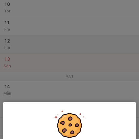
10
Tor
11
Fre
12
Lör
13
Sön
v.51
14
Mån
15
Tis
16
21:15
Träning HV2 INSTÄLLD
22:30
Ons
Grindtorpshallen