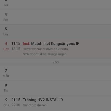
Tor
4
Fre
5
Lör
6
11:15
Inst.
Match mot Kungsängens IF
13:15
Sön
Herrar veteraner division 2 norra
NYA Sporthallen i Kungsängen
v.50
7
Mån
8
Tis
9
21:15
Träning HV2 INSTÄLLD
22:30
Ons
Grindtorpshallen