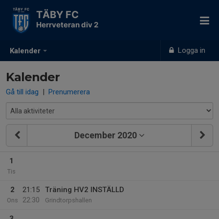
TÄBY FC
Herrveteran div 2
Logga in
Kalender
Kalender
Gå till idag
|
Prenumerera
December 2020
1
Tis
2
21:15
Träning HV2 INSTÄLLD
22:30
Ons
Grindtorpshallen
3