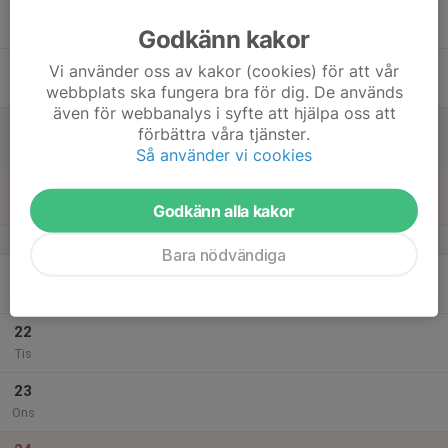
17
Tor
Godkänn kakor
18
Vi använder oss av kakor (cookies) för att vår
Fre
webbplats ska fungera bra för dig. De används
även för webbanalys i syfte att hjälpa oss att
19
förbättra våra tjänster.
Lör
Så använder vi cookies
20
Sön
Godkänn alla kakor
v.52
Bara nödvändiga
21
Mån
22
Tis
23
Ons