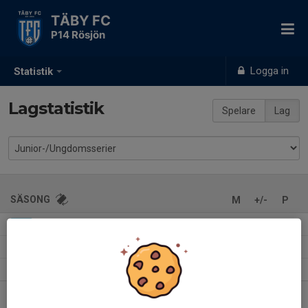
TÄBY FC
P14 Rösjön
Logga in
Statistik
Lagstatistik
Spelare
Lag
SÄSONG
M
+/-
P
Pantamera Pojkar 2014 A Norra
0
0-0
-
2025
Pantamera Pojkar 2014 A 3
0
0-0
-
2025
Pantamera Pojkar 2014 B 3
0
0-0
-
2025