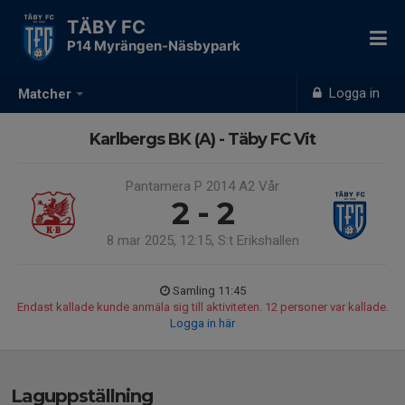
TÄBY FC
P14 Myrängen-Näsbypark
Logga in
Matcher
Karlbergs BK (A) - Täby FC Vit
Pantamera P 2014 A2 Vår
2 - 2
8 mar 2025, 12:15, S:t Erikshallen
Samling 11:45
Endast kallade kunde anmäla sig till aktiviteten. 12 personer var kallade.
Logga in här
Laguppställning