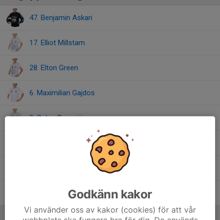
47. Benjamin Askari
17. Elliot Millstam
28. Elton Green
6. Maximilian Gajdos
9. Oskar Bornsjö
3. Rasmus Koll
22. Simon Asp
Godkänn kakor
4. Todd Nygårds
Vi använder oss av kakor (cookies) för att vår
Ledare
webbplats ska fungera bra för dig. De används