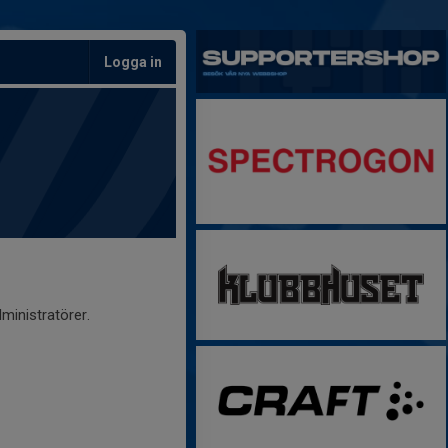
Logga in
ministratörer.