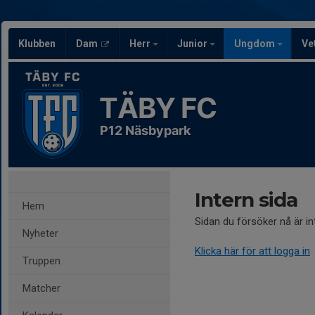
Klubben
Dam
Herr
Junior
Ungdom
Ve
TÄBY FC
P12 Näsbypark
Intern sida
Hem
Sidan du försöker nå är i
Nyheter
Klicka här för att logga in
Truppen
Matcher