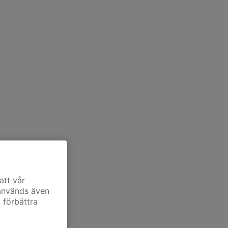
att vår
 används även
t förbättra