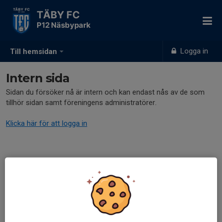
TÄBY FC
P12 Näsbypark
Logga in
Till hemsidan
Intern sida
Sidan du försöker nå är intern och kan endast nås av de som
tillhör sidan samt föreningens administratörer.
Klicka här för att logga in