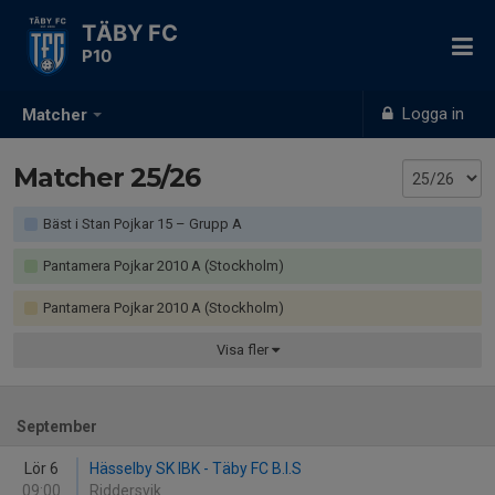
TÄBY FC
P10
Logga in
Matcher
Matcher 25/26
Bäst i Stan Pojkar 15 – Grupp A
Pantamera Pojkar 2010 A (Stockholm)
Pantamera Pojkar 2010 A (Stockholm)
Visa
fler
September
Lör 6
Hässelby SK IBK - Täby FC B.I.S
09:00
Riddersvik