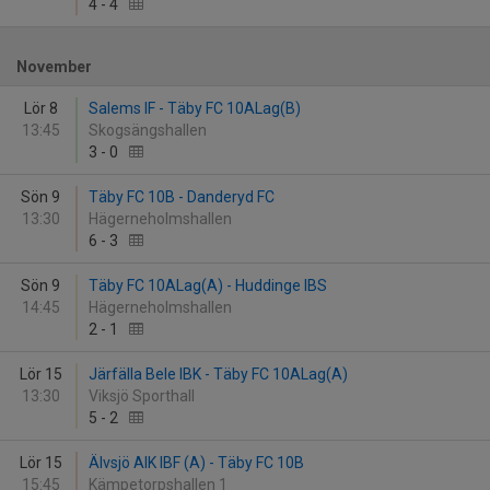
4
-
4
November
Lör 8
Salems IF - Täby FC 10ALag(B)
13:45
Skogsängshallen
3
-
0
Sön 9
Täby FC 10B - Danderyd FC
13:30
Hägerneholmshallen
6
-
3
Sön 9
Täby FC 10ALag(A) - Huddinge IBS
14:45
Hägerneholmshallen
2
-
1
Lör 15
Järfälla Bele IBK - Täby FC 10ALag(A)
13:30
Viksjö Sporthall
5
-
2
Lör 15
Älvsjö AIK IBF (A) - Täby FC 10B
15:45
Kämpetorpshallen 1