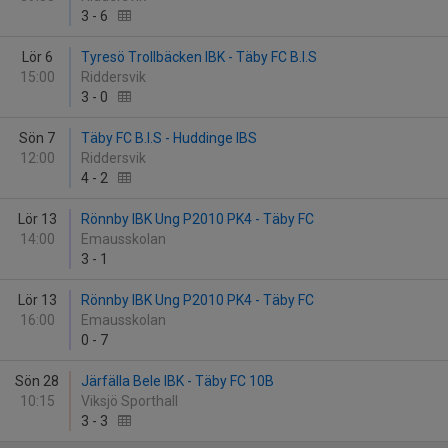
3
-
6
Lör 6
Tyresö Trollbäcken IBK - Täby FC B.I.S
15:00
Riddersvik
3
-
0
Sön 7
Täby FC B.I.S - Huddinge IBS
12:00
Riddersvik
4
-
2
Lör 13
Rönnby IBK Ung P2010 PK4 - Täby FC
14:00
Emausskolan
3
-
1
Lör 13
Rönnby IBK Ung P2010 PK4 - Täby FC
16:00
Emausskolan
0
-
7
Sön 28
Järfälla Bele IBK - Täby FC 10B
10:15
Viksjö Sporthall
3
-
3