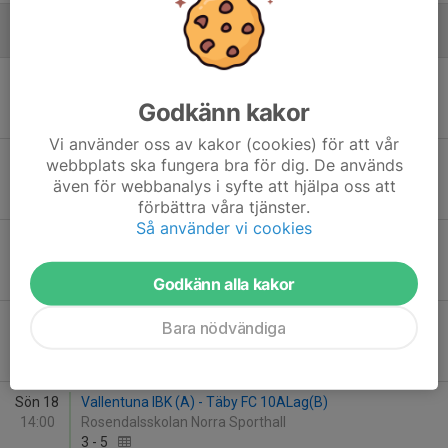
Januari - 2026
Lör 10
Sigtuna IF IBK - Täby FC 10ALag(A)
17:30
Prästängshallen
Godkänn kakor
2
-
12
Vi använder oss av kakor (cookies) för att vår
Sön 11
Täby FC 10B - Hässelby SK IBK
webbplats ska fungera bra för dig. De används
11:00
Hägerneholmshallen
även för webbanalys i syfte att hjälpa oss att
3
-
3
förbättra våra tjänster.
Så använder vi cookies
Sön 11
Täby FC 10ALag(B) - Väsby AIK
12:15
Hägerneholmshallen
0
-
5
Godkänn alla kakor
Sön 18
Täby FC 10B - Järfälla Bele IBK
Bara nödvändiga
11:15
Grindtorpshallen
4
-
3
Sön 18
Vallentuna IBK (A) - Täby FC 10ALag(B)
14:00
Rosendalsskolan Norra Sporthall
3
-
5