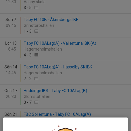
12:30
Väsby skola
3
-
5
Sön 7
Täby FC 10B - Åkersberga IBF
09:45
Grindtorpshallen
1
-
3
Lör 13
Täby FC 10ALag(A) - Vallentuna IBK (A)
16:45
Hägerneholmshallen
4
-
3
Sön 14
Täby FC 10ALag(A) - Hässelby SK IBK
14:45
Hägerneholmshallen
7
-
2
Ons 17
Huddinge IBS - Täby FC 10ALag(B)
20:30
Glömstahallen
0
-
7
Sön 21
FBC Sollentuna - Täby FC 10ALag(A)
13:15
Rotebrohallen
2
-
7