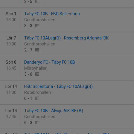
3
-
5
Sön 1
Täby FC 10B - FBC Sollentuna
13:00
Grindtorpshallen
3
-
3
Lör 7
Täby FC 10ALag(B) - Rosersberg Arlanda IBK
10:00
Grindtorpshallen
2
-
7
Sön 8
Danderyd FC - Täby FC 10B
16:45
Mörbyhallen
3
-
6
Lör 14
FBC Sollentuna - Täby FC 10ALag(B)
11:30
Rotebrohallen
0
-
1
Lör 14
Täby FC 10B - Älvsjö AIK IBF (A)
17:45
Grindtorpshallen
6
-
3