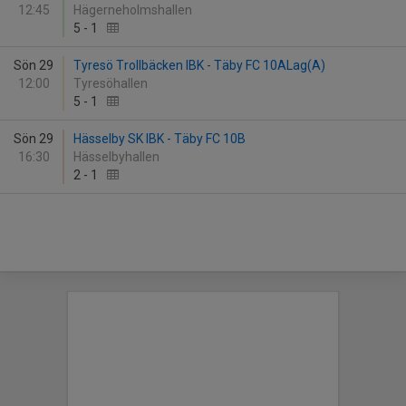
12:45
Hägerneholmshallen
5
-
1
Sön 29
Tyresö Trollbäcken IBK - Täby FC 10ALag(A)
12:00
Tyresöhallen
5
-
1
Sön 29
Hässelby SK IBK - Täby FC 10B
16:30
Hässelbyhallen
2
-
1