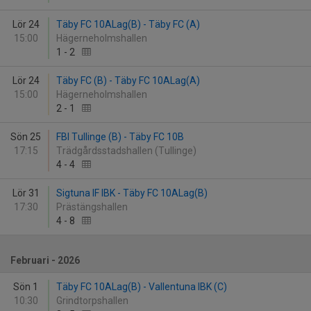
Lör 24
Täby FC 10ALag(B) - Täby FC (A)
15:00
Hägerneholmshallen
1
-
2
Lör 24
Täby FC (B) - Täby FC 10ALag(A)
15:00
Hägerneholmshallen
2
-
1
Sön 25
FBI Tullinge (B) - Täby FC 10B
17:15
Trädgårdsstadshallen (Tullinge)
4
-
4
Lör 31
Sigtuna IF IBK - Täby FC 10ALag(B)
17:30
Prästängshallen
4
-
8
Februari - 2026
Sön 1
Täby FC 10ALag(B) - Vallentuna IBK (C)
10:30
Grindtorpshallen