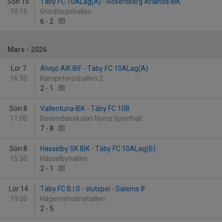
Sön 15
Täby FC 10ALag(A) - Rosersberg Arlanda IBK
10:15
Grindtorpshallen
6
-
2
Mars - 2026
Lör 7
Älvsjö AIK IBF - Täby FC 10ALag(A)
16:30
Kämpetorpshallen 2
2
-
1
Sön 8
Vallentuna IBK - Täby FC 10B
11:00
Rosendalsskolan Norra Sporthall
7
-
8
Sön 8
Hässelby SK IBK - Täby FC 10ALag(B)
15:30
Hässelbyhallen
2
-
1
Lör 14
Täby FC B.I.S - slutspel - Salems IF
19:00
Hägerneholmshallen
2
-
5