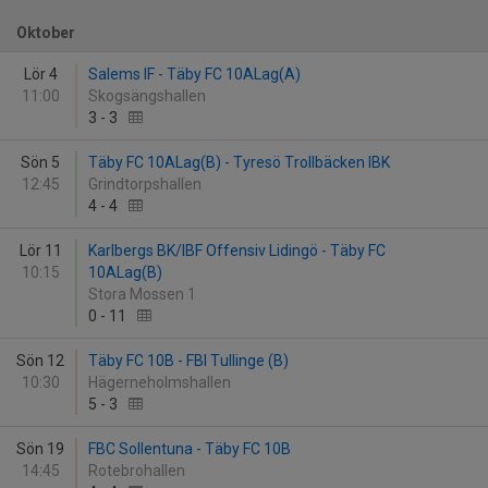
Oktober
Lör 4
Salems IF - Täby FC 10ALag(A)
11:00
Skogsängshallen
3
-
3
Sön 5
Täby FC 10ALag(B) - Tyresö Trollbäcken IBK
12:45
Grindtorpshallen
4
-
4
Lör 11
Karlbergs BK/IBF Offensiv Lidingö - Täby FC
10:15
10ALag(B)
Stora Mossen 1
0
-
11
Sön 12
Täby FC 10B - FBI Tullinge (B)
10:30
Hägerneholmshallen
5
-
3
Sön 19
FBC Sollentuna - Täby FC 10B
14:45
Rotebrohallen