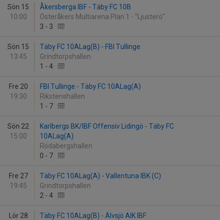
Sön 15
Åkersberga IBF - Täby FC 10B
10:00
Österåkers Multiarena Plan 1 - "Ljusterö"
3
-
3
Sön 15
Täby FC 10ALag(B) - FBI Tullinge
13:45
Grindtorpshallen
1
-
4
Fre 20
FBI Tullinge - Täby FC 10ALag(A)
19:30
Rikstenshallen
1
-
7
Sön 22
Karlbergs BK/IBF Offensiv Lidingö - Täby FC
15:00
10ALag(A)
Rödabergshallen
0
-
7
Fre 27
Täby FC 10ALag(A) - Vallentuna IBK (C)
19:45
Grindtorpshallen
2
-
4
Lör 28
Täby FC 10ALag(B) - Älvsjö AIK IBF