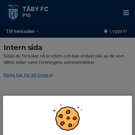
TÄBY FC
P10
Logga in
Till hemsidan
Intern sida
Sidan du försöker nå är intern och kan endast nås av de som
tillhör sidan samt föreningens administratörer.
Klicka här för att logga in