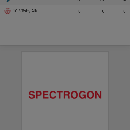
10. Väsby AIK
0
0
0