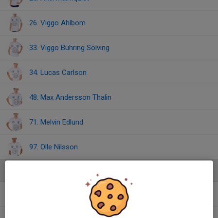
26. Viggo Ahlbom
33. Viggo Bühring Sölving
34. Lucas Carlson
48. Max Andersson Thalin
71. Melvin Edlund
97. Olle Nilsson
Ledare
Anders Alfredsson
Tränare