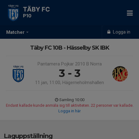
TÄBY FC
P10
Logga in
Matcher
Täby FC 10B - Hässelby SK IBK
Pantamera Pojkar 2010 B Norra
3 - 3
11 jan, 11:00, Hägerneholmshallen
Samling 10:00
Endast kallade kunde anmäla sig till aktiviteten. 22 personer var kallade.
Logga in här
Laguppställning