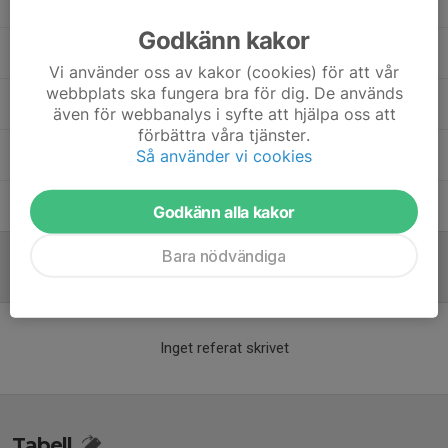
Anders Nordgren
Tränare
Godkänn kakor
Camilla Westerholm
Lagledare
Vi använder oss av kakor (cookies) för att vår
webbplats ska fungera bra för dig. De används
Magnus Waleij
Lagledare
även för webbanalys i syfte att hjälpa oss att
förbättra våra tjänster.
Så använder vi cookies
Mattias Nyrén
Tränare
Peter Grufman
Tränare
Godkänn alla kakor
Bara nödvändiga
Referat
Inget referat skrivet
Tabell