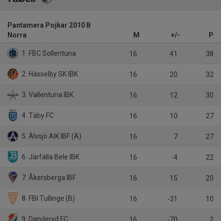
Pantamera Pojkar 2010 B
Norra
M
+/-
P
1. FBC Sollentuna
16
41
38
2. Hässelby SK IBK
16
20
32
3. Vallentuna IBK
16
12
30
4. Täby FC
16
10
27
5. Älvsjö AIK IBF (A)
16
7
27
6. Järfälla Bele IBK
16
-4
22
7. Åkersberga IBF
16
15
20
8. FBI Tullinge (B)
16
-31
10
9. Danderyd FC
16
-70
2