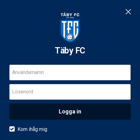
Täby FC
Användarnamn
Lösenord
Logga in
Kom ihåg mig