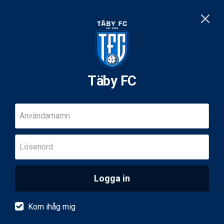
Täby FC
Användarnamn
Lösenord
Logga in
Kom ihåg mig